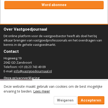
Word abonnee
Over Vastgoedjournaal
Dit online platform voor de vastgoedsector heeft als doel het bij
elkaar brengen van vastgoedprofessionals en het overdragen van
kennis in de gehele vastgoedmarkt.
Contact
Hogeweg 19
2042 GD Zandvoort
Telefoon: +31 (0) 23 743 49 09
E-mail:
info@vastgoedjournaal.nl
Onze privacyverklaring
Volgend artikel:
Links
Deze website maakt gebruik van cookies om de best mogelijke
Nestr: ‘Automatiseren waar het
ervaring te bieden.
Lees meer
Vastgoedjournaal
kan, maar uiteindelijk is
Achtergronden
vastgoed financieren nog altijd
Weigeren
Accepteren
Woningmarkt
mensenwerk’
Kantoren