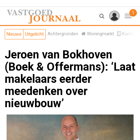
1
Toggl
Achtergronden
Woningmarkt
Kantore
Nieuws
Uitgelicht
Jeroen van Bokhoven
(Boek & Offermans): ‘Laat
makelaars eerder
meedenken over
nieuwbouw’