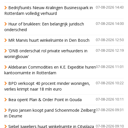
Bedrijfsunits Nieuw-Kralingen Businesspark in
07-08-2026 14:43
Rotterdam volledig verhuurd
Huur of bruikleen: Een belangrijk juridisch
07-08-2026 14:00
onderscheid
MR Marvis huurt winkelruimte in Den Bosch
07-08-2026 12:50
'DNB onderschat rol private verhuurders in
07-08-2026 12:19
woningbouw'
Aldebaran Commodities en K.E. Expeditie huren
07-08-2026 11:01
kantoorruimte in Rotterdam
BPD verkoopt 40 procent minder woningen,
07-08-2026 10:22
verlies krimpt naar 18 mln euro
Ikea opent Plan & Order Point in Gouda
07-08-2026 10:11
Fysio Jansen koopt pand Schoenmode Zeilberg
07-08-2026 09:31
in Deurne
Siebel Juweliers huurt winkelruimte in Cityplaza
07-08-2026 09:10