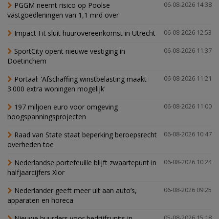
PGGM neemt risico op Poolse
06-08-2026 14:38
vastgoedleningen van 1,1 mrd over
Impact Fit sluit huurovereenkomst in Utrecht
06-08-2026 12:53
SportCity opent nieuwe vestiging in
06-08-2026 11:37
Doetinchem
Portaal: 'Afschaffing winstbelasting maakt
06-08-2026 11:21
3.000 extra woningen mogelijk'
197 miljoen euro voor omgeving
06-08-2026 11:00
hoogspanningsprojecten
Raad van State staat beperking beroepsrecht
06-08-2026 10:47
overheden toe
Nederlandse portefeuille blijft zwaartepunt in
06-08-2026 10:24
halfjaarcijfers Xior
Nederlander geeft meer uit aan auto’s,
06-08-2026 09:25
apparaten en horeca
Nieuwe huurders voor bedrijfsunits in
05-08-2026 15:18