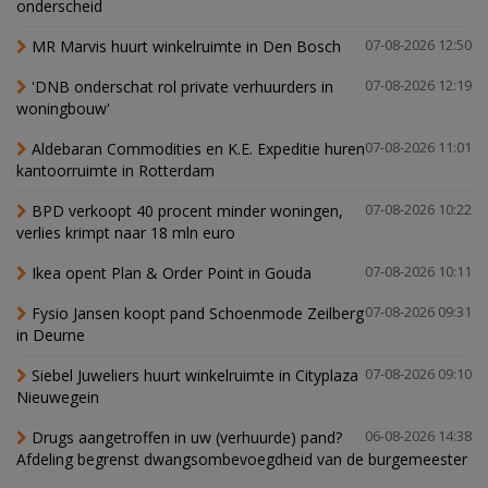
onderscheid
MR Marvis huurt winkelruimte in Den Bosch
07-08-2026 12:50
'DNB onderschat rol private verhuurders in
07-08-2026 12:19
woningbouw'
Aldebaran Commodities en K.E. Expeditie huren
07-08-2026 11:01
kantoorruimte in Rotterdam
BPD verkoopt 40 procent minder woningen,
07-08-2026 10:22
verlies krimpt naar 18 mln euro
Ikea opent Plan & Order Point in Gouda
07-08-2026 10:11
Fysio Jansen koopt pand Schoenmode Zeilberg
07-08-2026 09:31
in Deurne
Siebel Juweliers huurt winkelruimte in Cityplaza
07-08-2026 09:10
Nieuwegein
Drugs aangetroffen in uw (verhuurde) pand?
06-08-2026 14:38
Afdeling begrenst dwangsombevoegdheid van de burgemeester