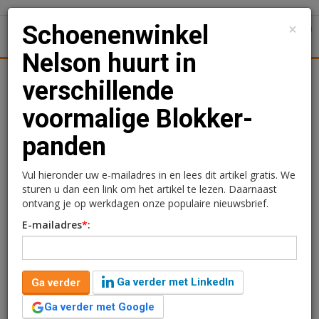
×
Schoenenwinkel
1
Toggl
Nelson huurt in
Kantoren
Retail
Logistiek
Juridisch | Fiscaal
Transa
verschillende
voormalige Blokker-
Schoenenwinkel Nelson
panden
huurt in verschillende
voormalige Blokker-
Vul hieronder uw e-mailadres in en lees dit artikel gratis. We
sturen u dan een link om het artikel te lezen. Daarnaast
panden
ontvang je op werkdagen onze populaire nieuwsbrief.
E-mailadres
*
:
Redactie
4 maart 2025 om 10:31
één jaar geleden aangepast
1 minuut leestijd
Ga verder met LinkedIn
Ga verder
Ook schoenenwinkel Nelson en de formules die
daaronder vallen huren verschillende voormalige
Ga verder met Google