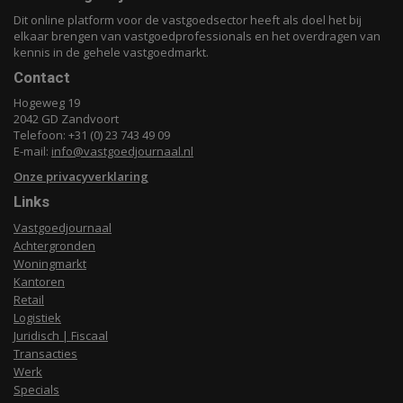
Dit online platform voor de vastgoedsector heeft als doel het bij
elkaar brengen van vastgoedprofessionals en het overdragen van
kennis in de gehele vastgoedmarkt.
Contact
Hogeweg 19
2042 GD Zandvoort
Telefoon: +31 (0) 23 743 49 09
E-mail:
info@vastgoedjournaal.nl
Onze privacyverklaring
Links
Vastgoedjournaal
Achtergronden
Woningmarkt
Kantoren
Retail
Logistiek
Juridisch | Fiscaal
Transacties
Werk
Specials