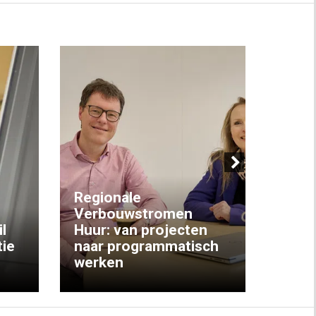
Next
Regionale
Verbouwstromen
‘We w
l
Huur: van projecten
koop
ie
naar programmatisch
gewo
werken
krijg