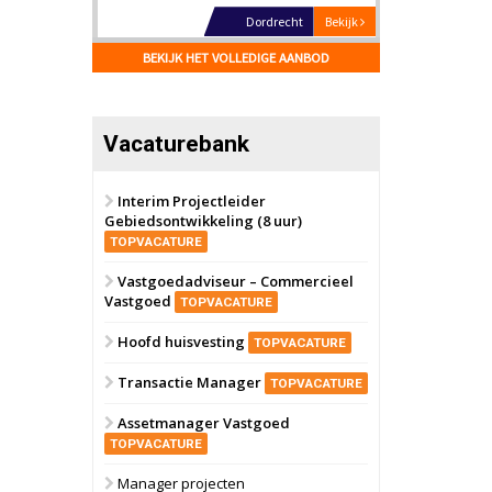
17 september 2026
Voormalig
politiebureau
BEKIJK HET VOLLEDIGE AANBOD
Hilversum
Bekijk
17 september 2026
Voormalig
politiebureau
Vacaturebank
Zaandam
Bekijk
Interim Projectleider
8 september 2026
Zorgcomplex
Gebiedsontwikkeling (8 uur)
TOPVACATURE
Zwanenburg
Bekijk
Vastgoedadviseur – Commercieel
Vastgoed
TOPVACATURE
6 oktober 2026
Transformatieobject
Hoofd huisvesting
TOPVACATURE
Schiedam
Bekijk
Transactie Manager
TOPVACATURE
22 september 2026
Attractiepark
Assetmanager Vastgoed
TOPVACATURE
Oranje
Bekijk
Manager projecten