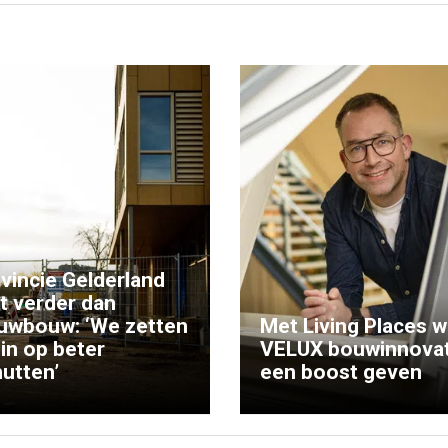
vincie Gelderland
kt verder dan
uwbouw: ‘We zetten
Met Living Places wi
 in op beter
VELUX bouwinnovat
utten’
een boost geven