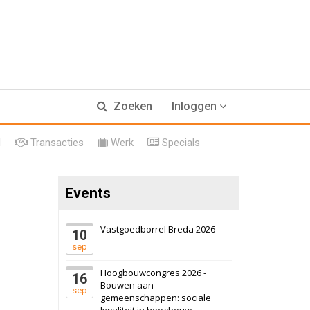
Zoeken
Inloggen
17 september 2026
Voormalig
politiebureau
l
Transacties
Werk
Specials
Hilversum
Bekijk
17 september 2026
Voormalig
Events
politiebureau
Zaandam
Bekijk
Vastgoedborrel Breda 2026
10
8 september 2026
sep
Zorgcomplex
Hoogbouwcongres 2026 -
16
Bouwen aan
Zwanenburg
Bekijk
sep
gemeenschappen: sociale
kwaliteit in hoogbouw
6 oktober 2026