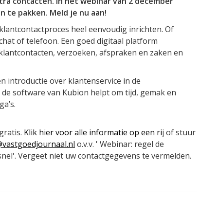
ra contacten. In het webinar van 2 december
an te pakken. Meld je nu aan!
klantcontactproces heel eenvoudig inrichten. Of
at of telefoon. Een goed digitaal platform
 klantcontacten, verzoeken, afspraken en zaken en
n introductie over klantenservice in de
e de software van Kubion helpt om tijd, gemak en
ga’s.
gratis.
Klik hier voor alle informatie op een ri
j of stuur
vastgoedjournaal.nl
o.v.v. ' Webinar: regel de
snel'. Vergeet niet uw contactgegevens te vermelden.