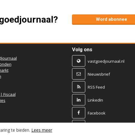
tgoedjournaal?
Word abonnee
Volg ons
djournaal
vastgoedjournaal.nl
ronden
arkt
Nieuwsbrief
n
RSS Feed
 | Fiscaal
LinkedIn
ies
Facebook
X
aring te bieden.
Lees meer