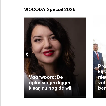
WOCODA Special 2026
Previous
ng:
Pro
kij
Voorwoord: De
nie
ke
oplossingen liggen
vol
klaar, nu nog de wil
ben