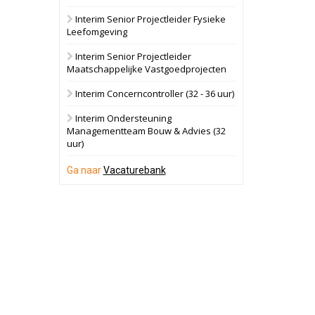
28 september 2026
Grootschalig
Interim Senior Projectleider Fysieke
bedrijventerrein
Leefomgeving
Schuinesloot
Bekijk
Interim Senior Projectleider
Maatschappelijke Vastgoedprojecten
27 augustus 2026
Binnenvaartschip
Interim Concerncontroller (32 - 36 uur)
Panheel
Bekijk
Interim Ondersteuning
Managementteam Bouw & Advies (32
17 september 2026
Voormalig
uur)
politiebureau
Ga naar
Vacaturebank
Dordrecht
Bekijk
17 september 2026
Voormalig
politiebureau
Hilversum
Bekijk
17 september 2026
Voormalig
politiebureau
Zaandam
Bekijk