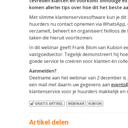
tevreden klanten én voorkomt onnodige ext
komen allerlei tips over hoe dit het beste a
Met slimme klantenservicesoftware kun je dit 
huurders nu contact opnemen via WhatsApp, ch
verzamelt, beheert en organiseert feilloos de
taken die hieruit voortkomen.
In dit webinar geeft Frank Blom van Kubion ee
vastgoedsector. Tegelijk demonstreert hij ho
goede service te creëren voor klanten én colle
Aanmelden?
Deelname aan het webinar van 2 december is 
een mail met daarin uw gegevens aan
events@
klantenservice voor je huurders makkelijk en 
GRATIS ARTIKEL
WEBINAR
KUBION
Artikel delen