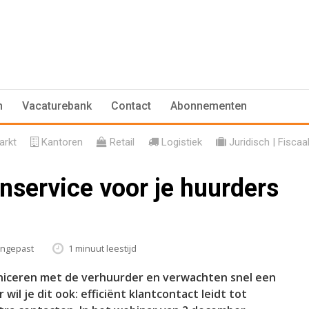
n
Vacaturebank
Contact
Abonnementen
rkt
Kantoren
Retail
Logistiek
Juridisch | Fiscaa
enservice voor je huurders
angepast
1 minuut leestijd
uniceren met de verhuurder en verwachten snel een
il je dit ook: efficiënt klantcontact leidt tot