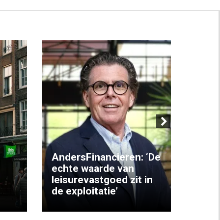
Next
AndersFinancieren: ‘De
echte waarde van
Elke
leisurevastgoed zit in
hote
de exploitatie’
inzic