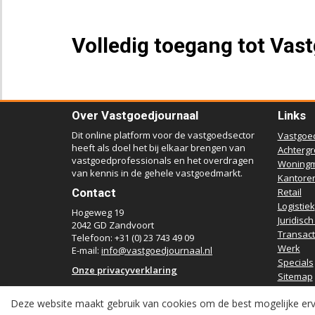
Volledig toegang tot Vas
Over Vastgoedjournaal
Links
Dit online platform voor de vastgoedsector
Vastgoe
heeft als doel het bij elkaar brengen van
Achterg
vastgoedprofessionals en het overdragen
Woningm
van kennis in de gehele vastgoedmarkt.
Kantore
Contact
Retail
Logistiek
Hogeweg 19
Juridisch
2042 GD Zandvoort
Transact
Telefoon: +31 (0) 23 743 49 09
Werk
E-mail:
info@vastgoedjournaal.nl
Specials
Onze privacyverklaring
Sitemap
Deze website maakt gebruik van cookies om de best mogelijke erv