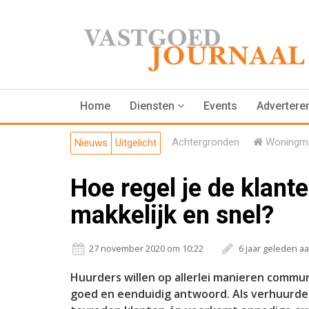
Home
Diensten
Events
Advertere
Achtergronden
Woningma
Nieuws
Uitgelicht
Hoe regel je de klant
makkelijk en snel?
27 november 2020 om 10:22
6 jaar geleden a
Huurders willen op allerlei manieren comm
goed en eenduidig antwoord. Als verhuurder w