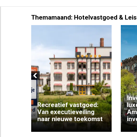
Themamaand: Hotelvastgoed & Leis
Previous
Inv
e
Recreatief vastgoed:
lux
t met
Van executieveiling
Am
naar nieuwe toekomst
inv