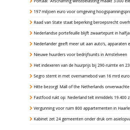
Portaal: 'Afschaffing winstbelasting maakt 3.000 e
197 miljoen euro voor omgeving hoogspanningspr
Raad van State staat beperking beroepsrecht over
Nederlandse portefeuille blijft zwaartepunt in halfja
Nederlander geeft meer uit aan auto’s, apparaten 
Nieuwe huurders voor bedrijfsunits in Amstelveen
Het indexeren van de huurprijs bij 290-ruimte en 2
Segro stemt in met overnamebod van 16 mrd euro
Hitte bezorgt Mall of the Netherlands onverwacht
Fastfood rukt op: Nederland telt inmiddels 19.400 
Vergunning voor ruim 800 appartementen in Haarlem
Kabinet zet 24 gemeenten onder druk om asielopva