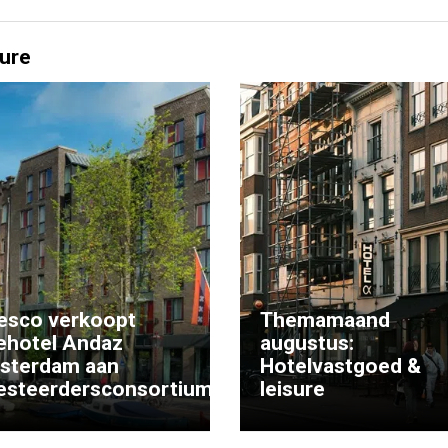
ure
esco verkoopt
Themamaand
ehotel Andaz
augustus:
sterdam aan
Hotelvastgoed &
esteerdersconsortium
leisure