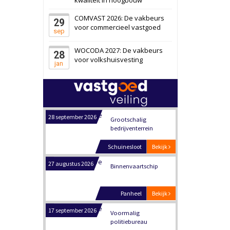
Transformatieobject
COMVAST 2026: De vakbeurs
29
voor commercieel vastgoed
Schiedam
Bekijk
sep
22 september 2026
Attractiepark
WOCODA 2027: De vakbeurs
28
voor volkshuisvesting
jan
Oranje
Bekijk
28 september 2026
Grootschalig
bedrijventerrein
Schuinesloot
Bekijk
27 augustus 2026
Binnenvaartschip
Panheel
Bekijk
17 september 2026
Voormalig
politiebureau
Dordrecht
Bekijk