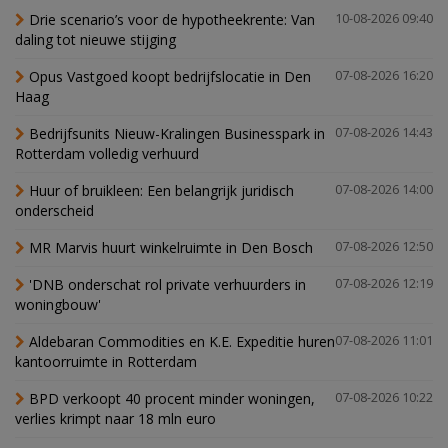
Drie scenario’s voor de hypotheekrente: Van
10-08-2026 09:40
daling tot nieuwe stijging
Opus Vastgoed koopt bedrijfslocatie in Den
07-08-2026 16:20
Haag
Bedrijfsunits Nieuw-Kralingen Businesspark in
07-08-2026 14:43
Rotterdam volledig verhuurd
Huur of bruikleen: Een belangrijk juridisch
07-08-2026 14:00
onderscheid
MR Marvis huurt winkelruimte in Den Bosch
07-08-2026 12:50
'DNB onderschat rol private verhuurders in
07-08-2026 12:19
woningbouw'
Aldebaran Commodities en K.E. Expeditie huren
07-08-2026 11:01
kantoorruimte in Rotterdam
BPD verkoopt 40 procent minder woningen,
07-08-2026 10:22
verlies krimpt naar 18 mln euro