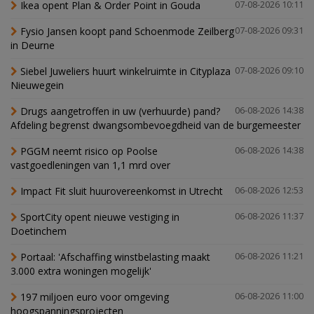
Ikea opent Plan & Order Point in Gouda
07-08-2026 10:11
Fysio Jansen koopt pand Schoenmode Zeilberg
07-08-2026 09:31
in Deurne
Siebel Juweliers huurt winkelruimte in Cityplaza
07-08-2026 09:10
Nieuwegein
Drugs aangetroffen in uw (verhuurde) pand?
06-08-2026 14:38
Afdeling begrenst dwangsombevoegdheid van de burgemeester
PGGM neemt risico op Poolse
06-08-2026 14:38
vastgoedleningen van 1,1 mrd over
Impact Fit sluit huurovereenkomst in Utrecht
06-08-2026 12:53
SportCity opent nieuwe vestiging in
06-08-2026 11:37
Doetinchem
Portaal: 'Afschaffing winstbelasting maakt
06-08-2026 11:21
3.000 extra woningen mogelijk'
197 miljoen euro voor omgeving
06-08-2026 11:00
hoogspanningsprojecten