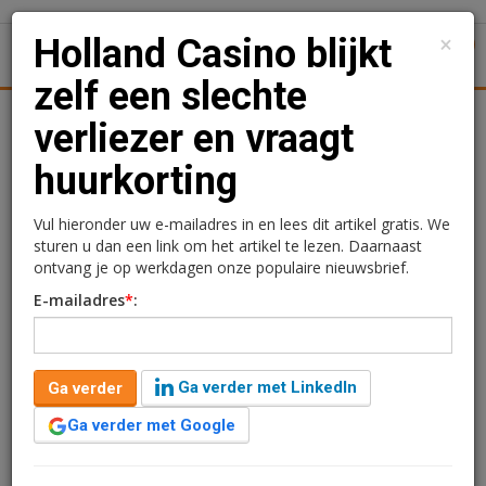
×
Holland Casino blijkt
1
Toggl
zelf een slechte
Achtergronden
Woningmarkt
Kantore
Nieuws
Uitgelicht
verliezer en vraagt
huurkorting
Holland Casino blijkt zelf
een slechte verliezer en
Vul hieronder uw e-mailadres in en lees dit artikel gratis. We
sturen u dan een link om het artikel te lezen. Daarnaast
vraagt huurkorting
ontvang je op werkdagen onze populaire nieuwsbrief.
E-mailadres
*
:
Kimberly Camu
30 april 2020 om 17:20
3 minuten leestijd
Ga verder met LinkedIn
Ga verder
Holland Casino heeft om 50% huurkorting gevraagd tot
1 oktober aan haar vastgoedeigenaren, dit blijkt uit de
Ga verder met Google
brief die in handen is van de redactie van
Vastgoedjournaal. En dit terwijl het staatsbedrijf vorig