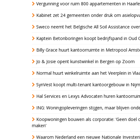
Vergunning voor ruim 800 appartementen in Haarlem
Kabinet zet 24 gemeenten onder druk om asielopva
Sweco neemt het Belgische All Soil Assistance over
Kaptein Betonboringen koopt bedrijfspand in Oud 
Billy Grace huurt kantoorruimte in Metropool Ams
Jo & Josie opent kunstwinkel in Bergen op Zoom
Normal huurt winkelruimte aan het Veerplein in Vla
SynVest koopt multi-tenant kantoorgebouw in Nij
Hal Services en Lexys Advocaten huren kantoorrui
ING: Woningopleveringen stijgen, maar blijven ond
Koopwoningen bouwen als corporatie: ‘Geen doel o
maken’
Waarom Nederland een nieuwe Nationale Invester