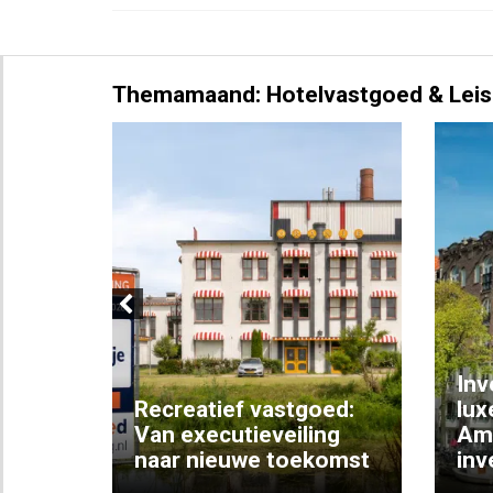
Themamaand: Hotelvastgoed & Leis
Previous
Inv
e
Recreatief vastgoed:
lux
t met
Van executieveiling
Am
naar nieuwe toekomst
inv