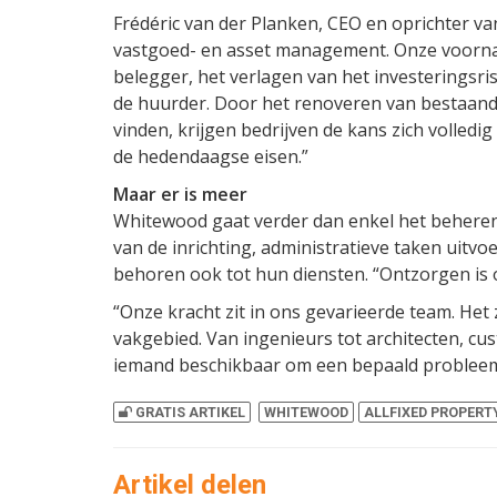
Frédéric van der Planken, CEO en oprichter van
vastgoed- en asset management. Onze voorna
belegger, het verlagen van het investeringsri
de huurder. Door het renoveren van bestaan
vinden, krijgen bedrijven de kans zich volledi
de hedendaagse eisen.”
Maar er is meer
Whitewood gaat verder dan enkel het beheren
van de inrichting, administratieve taken uitv
behoren ook tot hun diensten. “Ontzorgen is 
“Onze kracht zit in ons gevarieerde team. Het
vakgebied. Van ingenieurs tot architecten, cust
iemand beschikbaar om een bepaald probleem 
GRATIS ARTIKEL
WHITEWOOD
ALLFIXED PROPER
Artikel delen