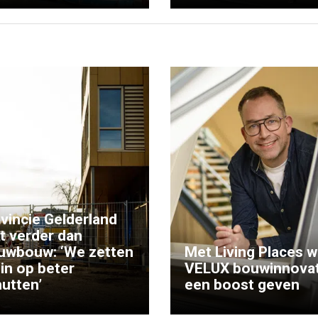
vincie Gelderland
kt verder dan
uwbouw: ‘We zetten
Met Living Places wi
 in op beter
VELUX bouwinnovat
utten’
een boost geven