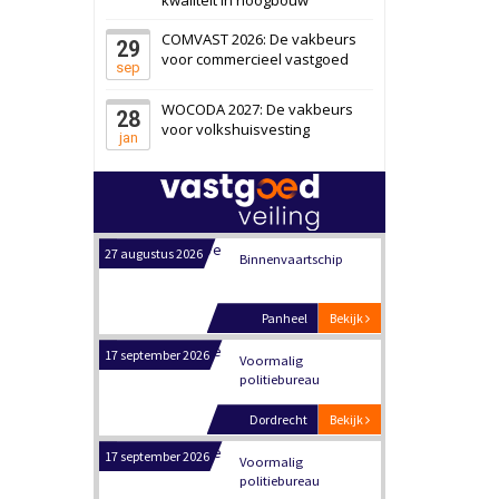
Schiedam
Bekijk
COMVAST 2026: De vakbeurs
29
22 september 2026
Attractiepark
voor commercieel vastgoed
sep
WOCODA 2027: De vakbeurs
28
Oranje
Bekijk
voor volkshuisvesting
jan
28 september 2026
Grootschalig
bedrijventerrein
Schuinesloot
Bekijk
27 augustus 2026
Binnenvaartschip
Panheel
Bekijk
17 september 2026
Voormalig
politiebureau
Dordrecht
Bekijk
17 september 2026
Voormalig
politiebureau