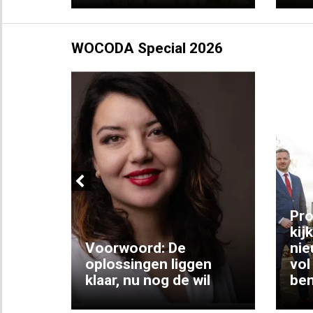
WOCODA Special 2026
Previous
ng:
Pro
kij
Voorwoord: De
nie
ke
oplossingen liggen
vol
klaar, nu nog de wil
ben