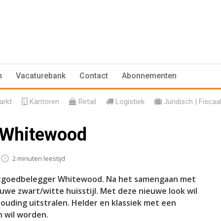
n
Vacaturebank
Contact
Abonnementen
rkt
Kantoren
Retail
Logistiek
Juridisch | Fiscaa
r Whitewood
2 minuten leestijd
 vastgoedbelegger Whitewood. Na het samengaan met
uwe zwart/witte huisstijl. Met deze nieuwe look wil
uding uitstralen. Helder en klassiek met een
 wil worden.