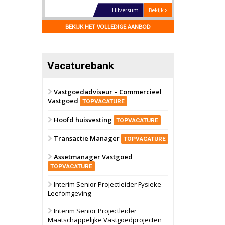
Hilversum
Bekijk
17 september 2026
BEKIJK HET VOLLEDIGE AANBOD
Voormalig
politiebureau
Zaandam
Bekijk
Vacaturebank
8 september 2026
Zorgcomplex
Vastgoedadviseur – Commercieel
Vastgoed
Zwanenburg
Bekijk
TOPVACATURE
6 oktober 2026
Hoofd huisvesting
Transformatieobject
TOPVACATURE
Transactie Manager
TOPVACATURE
Schiedam
Bekijk
Assetmanager Vastgoed
22 september 2026
Attractiepark
TOPVACATURE
Interim Senior Projectleider Fysieke
Leefomgeving
Oranje
Bekijk
28 september 2026
Interim Senior Projectleider
Grootschalig
Maatschappelijke Vastgoedprojecten
bedrijventerrein