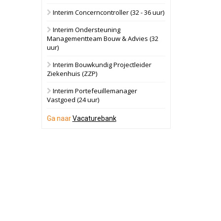
Interim Concerncontroller (32 - 36 uur)
Schuinesloot
Bekijk
Interim Ondersteuning
27 augustus 2026
Binnenvaartschip
Managementteam Bouw & Advies (32
uur)
Panheel
Bekijk
Interim Bouwkundig Projectleider
Ziekenhuis (ZZP)
17 september 2026
Voormalig
politiebureau
Interim Portefeuillemanager
Vastgoed (24 uur)
Dordrecht
Bekijk
Ga naar
Vacaturebank
17 september 2026
Voormalig
politiebureau
Hilversum
Bekijk
17 september 2026
Voormalig
politiebureau
Zaandam
Bekijk
8 september 2026
Zorgcomplex