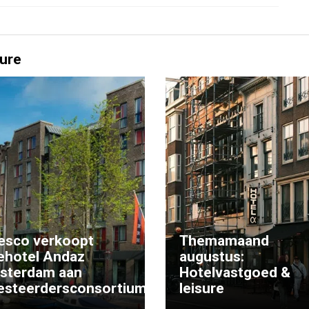
ure
esco verkoopt
Themamaand
ehotel Andaz
augustus:
sterdam aan
Hotelvastgoed &
esteerdersconsortium
leisure