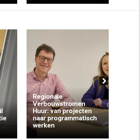
Next
Regionale
Verbouwstromen
‘We w
l
Huur: van projecten
koop
ie
naar programmatisch
gewo
werken
krijg