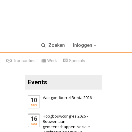
17 september 2026
Voormalig
Zoeken
Inloggen
politiebureau
Hilversum
Bekijk
l
Transacties
Werk
Specials
17 september 2026
Voormalig
politiebureau
Events
Zaandam
Bekijk
8 september 2026
Zorgcomplex
Vastgoedborrel Breda 2026
10
sep
Zwanenburg
Bekijk
Hoogbouwcongres 2026 -
16
6 oktober 2026
Transformatieobject
Bouwen aan
sep
gemeenschappen: sociale
kwaliteit in hoogbouw