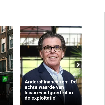
Next
AndersFinancieren: ‘De
echte waarde van
Elke
leisurevastgoed zit in
hote
de exploitatie’
inzic