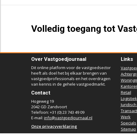
Volledig toegang tot Vas
Over Vastgoedjournaal
Links
Dit online platform voor de vastgoedsector
Vastgoe
heeft als doel het bij elkaar brengen van
Achterg
vastgoedprofessionals en het overdragen
Woningm
van kennis in de gehele vastgoedmarkt.
Kantore
Contact
Retail
Logistiek
Hogeweg 19
Juridisch
2042 GD Zandvoort
Transact
Telefoon: +31 (0) 23 743 49 09
Werk
E-mail:
info@vastgoedjournaal.nl
Specials
Onze privacyverklaring
Sitemap