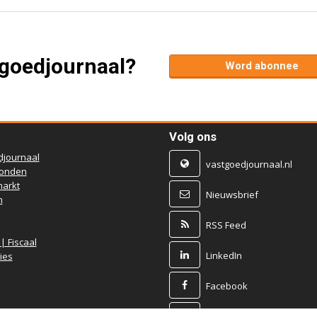
tgoedjournaal?
Word abonnee
Volg ons
djournaal
vastgoedjournaal.nl
ronden
arkt
Nieuwsbrief
n
RSS Feed
 | Fiscaal
LinkedIn
ies
Facebook
X