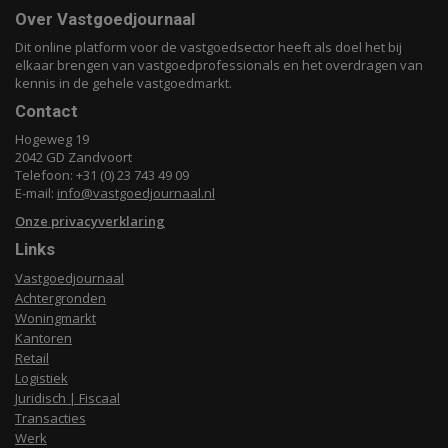
Over Vastgoedjournaal
Dit online platform voor de vastgoedsector heeft als doel het bij
elkaar brengen van vastgoedprofessionals en het overdragen van
kennis in de gehele vastgoedmarkt.
Contact
Hogeweg 19
2042 GD Zandvoort
Telefoon: +31 (0) 23 743 49 09
E-mail:
info@vastgoedjournaal.nl
Onze privacyverklaring
Links
Vastgoedjournaal
Achtergronden
Woningmarkt
Kantoren
Retail
Logistiek
Juridisch | Fiscaal
Transacties
Werk