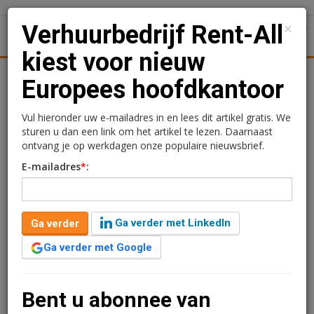
×
Verhuurbedrijf Rent-All
1
Toggl
kiest voor nieuw
Achtergronden
Woningmarkt
Kantore
Nieuws
Uitgelicht
Europees hoofdkantoor
Verhuurbedrijf Rent-All
Vul hieronder uw e-mailadres in en lees dit artikel gratis. We
sturen u dan een link om het artikel te lezen. Daarnaast
kiest voor nieuw
ontvang je op werkdagen onze populaire nieuwsbrief.
E-mailadres
*
:
Europees hoofdkantoor
Kimberly Camu
25 september 2018 om 09:38
Ga verder met LinkedIn
Ga verder
2 minuten leestijd
Ga verder met Google
Vastgoedontwikkelaar Boelens de Gruyter start deze
week met de bouw van het nieuwe Europese
hoofdkantoor van Rent-All op bedrijventerrein De
Bent u abonnee van
Houtakker in Bemmel. Het nieuwe hoofdkantoor zal in