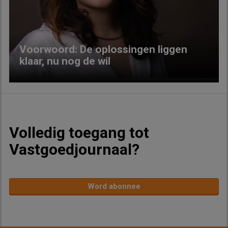
Previous
Next
Voorwoord: De oplossingen liggen
klaar, nu nog de wil
Volledig toegang tot
Vastgoedjournaal?
Word abonnee