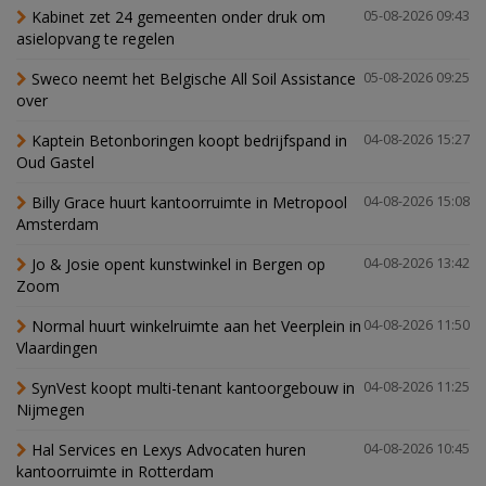
Kabinet zet 24 gemeenten onder druk om
05-08-2026 09:43
asielopvang te regelen
Sweco neemt het Belgische All Soil Assistance
05-08-2026 09:25
over
Kaptein Betonboringen koopt bedrijfspand in
04-08-2026 15:27
Oud Gastel
Billy Grace huurt kantoorruimte in Metropool
04-08-2026 15:08
Amsterdam
Jo & Josie opent kunstwinkel in Bergen op
04-08-2026 13:42
Zoom
Normal huurt winkelruimte aan het Veerplein in
04-08-2026 11:50
Vlaardingen
SynVest koopt multi-tenant kantoorgebouw in
04-08-2026 11:25
Nijmegen
Hal Services en Lexys Advocaten huren
04-08-2026 10:45
kantoorruimte in Rotterdam