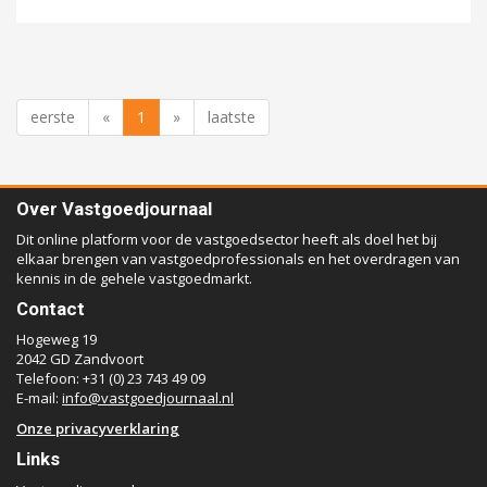
eerste
«
1
»
laatste
Over Vastgoedjournaal
Dit online platform voor de vastgoedsector heeft als doel het bij
elkaar brengen van vastgoedprofessionals en het overdragen van
kennis in de gehele vastgoedmarkt.
Contact
Hogeweg 19
2042 GD Zandvoort
Telefoon: +31 (0) 23 743 49 09
E-mail:
info@vastgoedjournaal.nl
Onze privacyverklaring
Links