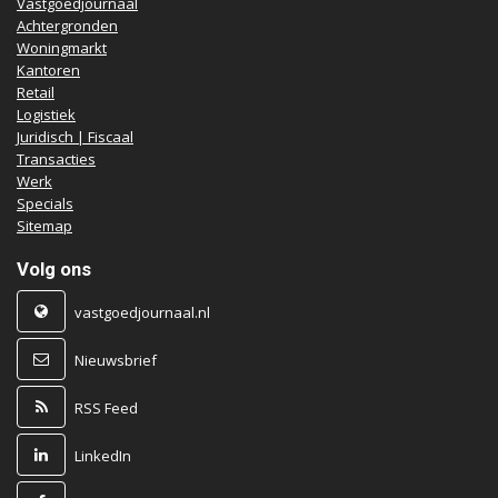
Vastgoedjournaal
Achtergronden
Woningmarkt
Kantoren
Retail
Logistiek
Juridisch | Fiscaal
Transacties
Werk
Specials
Sitemap
Volg ons
vastgoedjournaal.nl
Nieuwsbrief
RSS Feed
LinkedIn