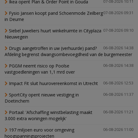
Ikea opent Plan & Order Point in Gouda
07-08-2026 10:11
Fysio Jansen koopt pand Schoenmode Zeilberg
07-08-2026 09:31
in Deurne
Siebel Juweliers huurt winkelruimte in Cityplaza
07-08-2026 09:10
Nieuwegein
Drugs aangetroffen in uw (verhuurde) pand?
06-08-2026 14:38
Afdeling begrenst dwangsombevoegdheid van de burgemeester
PGGM neemt risico op Poolse
06-08-2026 14:38
vastgoedleningen van 1,1 mrd over
Impact Fit sluit huurovereenkomst in Utrecht
06-08-2026 12:53
SportCity opent nieuwe vestiging in
06-08-2026 11:37
Doetinchem
Portaal: 'Afschaffing winstbelasting maakt
06-08-2026 11:21
3.000 extra woningen mogelijk'
197 miljoen euro voor omgeving
06-08-2026 11:00
hoogspanningsprojecten