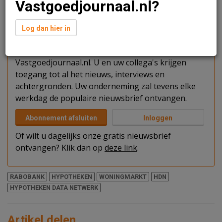
Vastgoedjournaal.nl?
Verder lezen?
Log dan hier in
U kunt het artikel niet volledig lezen omdat u nog
niet bent ingelogd. Log in of word abonnee van
Vastgoedjournaal.nl. U en uw collega's krijgen
toegang tot al het nieuws, interviews en
achtergronden. Uw onderneming zal tevens elke
werkdag de populaire nieuwsbrief ontvangen.
Abonnement afsluiten
Inloggen
Of wilt u dagelijks onze gratis nieuwsbrief
ontvangen? Klik dan op
deze link
.
RABOBANK
HYPOTHEKEN
WONINGMARKT
HDN
HYPOTHEKEN DATA NETWERK
Artikel delen