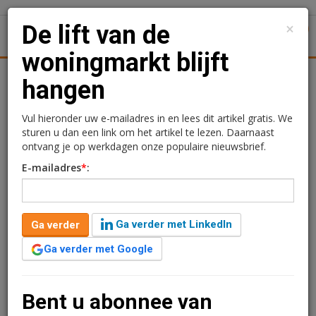
×
De lift van de
1
Toggl
woningmarkt blijft
Achtergronden
Woningmarkt
Kantore
Nieuws
Uitgelicht
hangen
De lift van de
Vul hieronder uw e-mailadres in en lees dit artikel gratis. We
sturen u dan een link om het artikel te lezen. Daarnaast
woningmarkt blijft
ontvang je op werkdagen onze populaire nieuwsbrief.
E-mailadres
*
:
hangen
Charlotte Bijenveld
9 november 2015 om 09:32
Ga verder met LinkedIn
Ga verder
11 jaar geleden aangepast
1 minuut leestijd
Ga verder met Google
Hoewel er eerder dit jaar nog een spectaculaire
toename van het aantal aanvragen voor nieuwe
hypotheken was, nemen deze nu juist fors af. Zo laten
Bent u abonnee van
de cijfers van Hypotheken Data Netwerk zien.