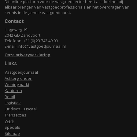
Dit online platform voor de vastgoedsector heeft als doel het bij
elkaar brengen van vastgoedprofessionals en het overdragen van
kennis in de gehele vastgoedmarkt.
Contact
Hogeweg 19
2042 GD Zandvoort
Telefoon: +31 (0) 23 743 49 09
E-mail:
info@vastgoedjournaal.nl
Onze privacyverklaring
Links
Vastgoedjournaal
Achtergronden
Woningmarkt
Kantoren
Retail
Logistiek
Juridisch | Fiscaal
Transacties
Werk
Specials
Sitemap