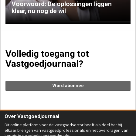
Voorwoord: De oplossingen liggen
klaar, nu nog de wil
Volledig toegang tot
Vastgoedjournaal?
Word abonnee
Over Vastgoedjournaal
Dit online platform voor de vastgoedsector heeft als doel het bij
elkaar brengen van vastgoedprofessionals en het overdragen van
kennis in de gehele vastgoedmarkt.