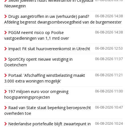
Siebel Juweliers huurt winkelruimte in Cityplaza
Nieuwegein
Drugs aangetroffen in uw (verhuurde) pand?
06-08-2026 14:38
Afdeling begrenst dwangsombevoegdheid van de burgemeester
PGGM neemt risico op Poolse
06-08-2026 14:38
vastgoedleningen van 1,1 mrd over
Impact Fit sluit huurovereenkomst in Utrecht
06-08-2026 12:53
SportCity opent nieuwe vestiging in
06-08-2026 11:37
Doetinchem
Portaal: 'Afschaffing winstbelasting maakt
06-08-2026 11:21
3.000 extra woningen mogelijk'
197 miljoen euro voor omgeving
06-08-2026 11:00
hoogspanningsprojecten
Raad van State staat beperking beroepsrecht
06-08-2026 10:47
overheden toe
Nederlandse portefeuille blijft zwaartepunt in
06-08-2026 10:24