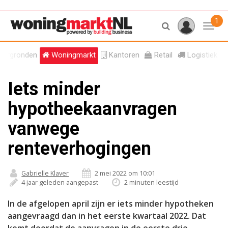
1
Toggl
tergronden
Woningmarkt
Kantoren
Retail
Logistiek
Iets minder
hypotheekaanvragen
vanwege
renteverhogingen
Gabrielle Klaver
2 mei 2022 om 10:01
4 jaar geleden aangepast
2 minuten leestijd
In de afgelopen april zijn er iets minder hypotheken
aangevraagd dan in het eerste kwartaal 2022. Dat