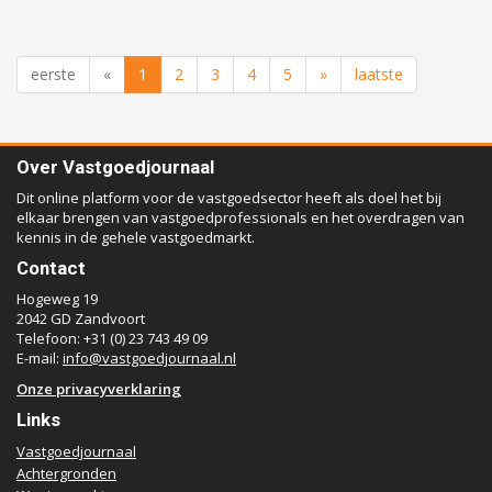
eerste
«
1
2
3
4
5
»
laatste
Over Vastgoedjournaal
Dit online platform voor de vastgoedsector heeft als doel het bij
elkaar brengen van vastgoedprofessionals en het overdragen van
kennis in de gehele vastgoedmarkt.
Contact
Hogeweg 19
2042 GD Zandvoort
Telefoon: +31 (0) 23 743 49 09
E-mail:
info@vastgoedjournaal.nl
Onze privacyverklaring
Links
Vastgoedjournaal
Achtergronden