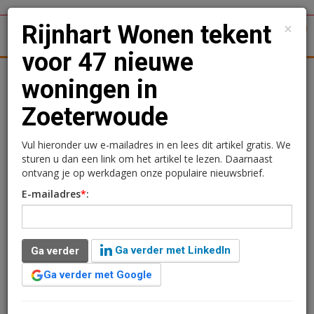
×
Rijnhart Wonen tekent
1
Toggl
voor 47 nieuwe
tergronden
Woningmarkt
Kantoren
Retail
Logistiek
woningen in
Zoeterwoude
Rijnhart Wonen tekent
voor 47 nieuwe woningen
Vul hieronder uw e-mailadres in en lees dit artikel gratis. We
sturen u dan een link om het artikel te lezen. Daarnaast
in Zoeterwoude
ontvang je op werkdagen onze populaire nieuwsbrief.
E-mailadres
*
:
Redactie
15 juni 2026 om 10:51
2 maanden geleden aangepast
1 minuut leestijd
Ga verder met LinkedIn
Ga verder
Rijnhart Wonen en de gemeente Zoeterwoude hebben
een anterieure overeenkomst ondertekend voor de
Ga verder met Google
nieuwbouw aan de Kerklaan en Ambachtsherenweg.
Daarmee ligt de basis voor 47 nieuwe