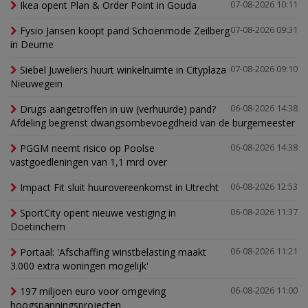
Ikea opent Plan & Order Point in Gouda
07-08-2026 10:11
Fysio Jansen koopt pand Schoenmode Zeilberg
07-08-2026 09:31
in Deurne
Siebel Juweliers huurt winkelruimte in Cityplaza
07-08-2026 09:10
Nieuwegein
Drugs aangetroffen in uw (verhuurde) pand?
06-08-2026 14:38
Afdeling begrenst dwangsombevoegdheid van de burgemeester
PGGM neemt risico op Poolse
06-08-2026 14:38
vastgoedleningen van 1,1 mrd over
Impact Fit sluit huurovereenkomst in Utrecht
06-08-2026 12:53
SportCity opent nieuwe vestiging in
06-08-2026 11:37
Doetinchem
Portaal: 'Afschaffing winstbelasting maakt
06-08-2026 11:21
3.000 extra woningen mogelijk'
197 miljoen euro voor omgeving
06-08-2026 11:00
hoogspanningsprojecten