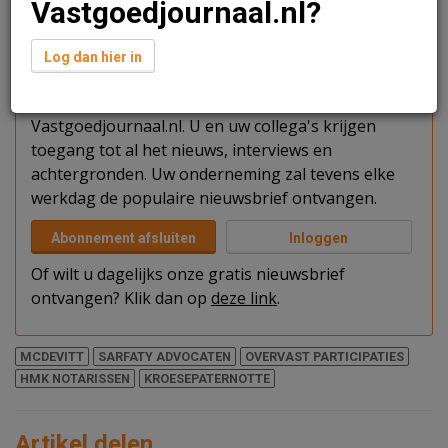
Vastgoedjournaal.nl?
Verder lezen?
Log dan hier in
U kunt het artikel niet volledig lezen omdat u nog
niet bent ingelogd. Log in of word abonnee van
Vastgoedjournaal.nl. U en uw collega's krijgen
toegang tot al het nieuws, interviews en
achtergronden. Uw onderneming zal tevens elke
werkdag de populaire nieuwsbrief ontvangen.
Abonnement afsluiten
Inloggen
Of wilt u dagelijks onze gratis nieuwsbrief
ontvangen? Klik dan op
deze link
.
MCDEVITT
SARFATY ADVOCATEN
OVERVAST PARTICIPATIES
HMK NOTARISSEN
KROESEPATERNOTTE
Artikel delen