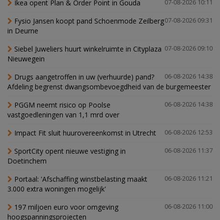
Ikea opent Plan & Order Point in Gouda
07-08-2026 10:11
Fysio Jansen koopt pand Schoenmode Zeilberg
07-08-2026 09:31
in Deurne
Siebel Juweliers huurt winkelruimte in Cityplaza
07-08-2026 09:10
Nieuwegein
Drugs aangetroffen in uw (verhuurde) pand?
06-08-2026 14:38
Afdeling begrenst dwangsombevoegdheid van de burgemeester
PGGM neemt risico op Poolse
06-08-2026 14:38
vastgoedleningen van 1,1 mrd over
Impact Fit sluit huurovereenkomst in Utrecht
06-08-2026 12:53
SportCity opent nieuwe vestiging in
06-08-2026 11:37
Doetinchem
Portaal: 'Afschaffing winstbelasting maakt
06-08-2026 11:21
3.000 extra woningen mogelijk'
197 miljoen euro voor omgeving
06-08-2026 11:00
hoogspanningsprojecten