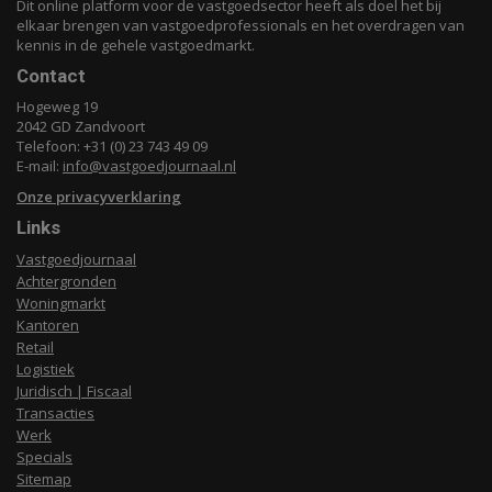
Dit online platform voor de vastgoedsector heeft als doel het bij
elkaar brengen van vastgoedprofessionals en het overdragen van
kennis in de gehele vastgoedmarkt.
Contact
Hogeweg 19
2042 GD Zandvoort
Telefoon: +31 (0) 23 743 49 09
E-mail:
info@vastgoedjournaal.nl
Onze privacyverklaring
Links
Vastgoedjournaal
Achtergronden
Woningmarkt
Kantoren
Retail
Logistiek
Juridisch | Fiscaal
Transacties
Werk
Specials
Sitemap