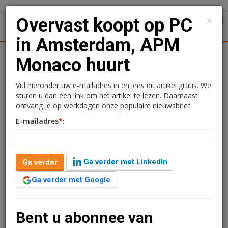
×
Overvast koopt op PC
1
Toggl
in Amsterdam, APM
Achtergronden
Woningmarkt
Kantore
Nieuws
Uitgelicht
Monaco huurt
Overvast koopt op PC in
Vul hieronder uw e-mailadres in en lees dit artikel gratis. We
sturen u dan een link om het artikel te lezen. Daarnaast
Amsterdam, APM
ontvang je op werkdagen onze populaire nieuwsbrief.
E-mailadres
*
:
Monaco huurt
Redactie
9 juni 2026 om 12:47
Ga verder met LinkedIn
Ga verder
2 minuten leestijd
Ga verder met Google
Het internationale sieradenmerk APM Monaco opent
een nieuwe flagshipstore aan de P.C. Hooftstraat 47 in
Amsterdam. Aansluitend op deze verhuurtransactie is
Bent u abonnee van
het volledige pand verkocht aan Overvast Participaties.