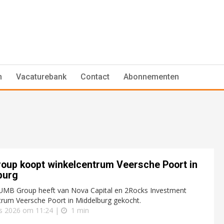
n
Vacaturebank
Contact
Abonnementen
oup koopt winkelcentrum Veersche Poort in
burg
UMB Group heeft van Nova Capital en 2Rocks Investment
trum Veersche Poort in Middelburg gekocht.
s 2026 om 11:24 |
1 min