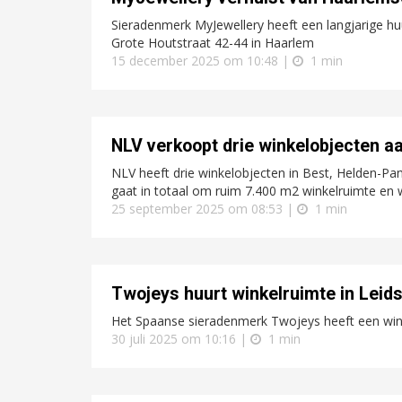
Sieradenmerk MyJewellery heeft een langjarige h
Grote Houtstraat 42-44 in Haarlem
15 december 2025 om 10:48 |
1 min
NLV verkoopt drie winkelobjecten aa
NLV heeft drie winkelobjecten in Best, Helden-Pa
gaat in totaal om ruim 7.400 m2 winkelruimte en
25 september 2025 om 08:53 |
1 min
Twojeys huurt winkelruimte in Leid
Het Spaanse sieradenmerk Twojeys heeft een win
30 juli 2025 om 10:16 |
1 min