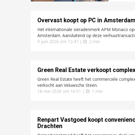
Overvast koopt op PC in Amsterda
Het internationale sieradenmerk APM Monaco open
Amsterdam. Aansluitend op deze verhuurtransactie 
9 juni 2026 om 12:47 |
2 min
Green Real Estate verkoopt comple
Green Real Estate heeft het commerciële complex
verkocht aan Veluwsche Steen.
18 mei 2026 om 16:51 |
1 min
Renpart Vastgoed koopt convenienc
Drachten