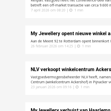
Renpart Vastgoed heeft het convenience-deel van
betreft een off-market transactie van circa 9.600 
7 april 2026 om 08:20 |
1 min
My Jewellery opent nieuwe winkel 
Aan de Meent 92 te Rotterdam opent binnenkort M
26 februari 2026 om 14:25 |
1 min
NLV verkoopt winkelcentrum Ackersh
Vastgoedvermogensbeheerder NLV heeft, namens S
Centrum (winkelcentrum Ackershof) in Pijnacker ve
23 januari 2026 om 09:16 |
1 min
MyJewellery verhuist van Haarlemse