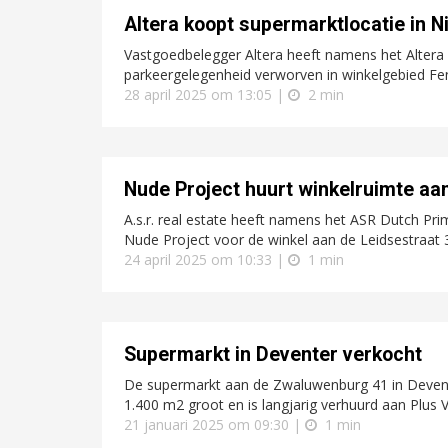
Altera koopt supermarktlocatie in 
Vastgoedbelegger Altera heeft namens het Altera
parkeergelegenheid verworven in winkelgebied Feni
28 april 2025 om 13:05 |
2 min
Nude Project huurt winkelruimte aa
A.s.r. real estate heeft namens het ASR Dutch Pr
Nude Project voor de winkel aan de Leidsestraat
24 april 2025 om 10:33 |
1 min
Supermarkt in Deventer verkocht
De supermarkt aan de Zwaluwenburg 41 in Devente
1.400 m2 groot en is langjarig verhuurd aan Plus 
21 januari 2025 om 09:30 |
1 min