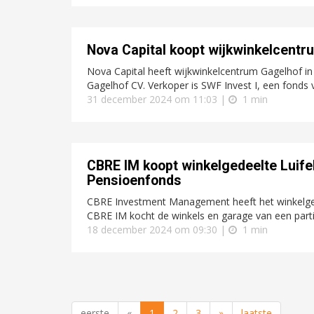
Nova Capital koopt wijkwinkelcentr
Nova Capital heeft wijkwinkelcentrum Gagelhof i
Gagelhof CV. Verkoper is SWF Invest I, een fonds
31 december 2024 om 11:03 |
1 min
CBRE IM koopt winkelgedeelte Luif
Pensioenfonds
CBRE Investment Management heeft het winkelged
CBRE IM kocht de winkels en garage van een partic
18 december 2024 om 09:30 |
1 min
eerste
«
1
2
3
»
laatste