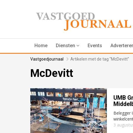
Home
Diensten
Events
Advertere
Vastgoedjournaal
Artikelen met de tag "McDevitt"
McDevitt
UMB Gr
Middel
Belegger 
winkelcen
3 augustu