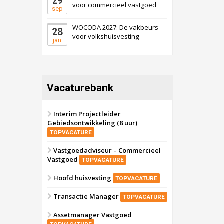
29
voor commercieel vastgoed
sep
WOCODA 2027: De vakbeurs
28
voor volkshuisvesting
jan
Vacaturebank
Interim Projectleider
Gebiedsontwikkeling (8 uur)
TOPVACATURE
Vastgoedadviseur – Commercieel
Vastgoed
TOPVACATURE
Hoofd huisvesting
TOPVACATURE
Transactie Manager
TOPVACATURE
Assetmanager Vastgoed