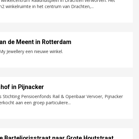
 winkelcentrum Raadhuisplein in Drachten verworven. Het
m2 winkelruimte in het centrum van Drachten,...
aan de Meent in Rotterdam
y Jewellery een nieuwe winkel.
of in Pijnacker
tichting Pensioenfonds Rail & Openbaar Vervoer, Pijnacker
rkocht aan een groep particuliere...
 Barteljorisstraat naar Grote Houtstraat