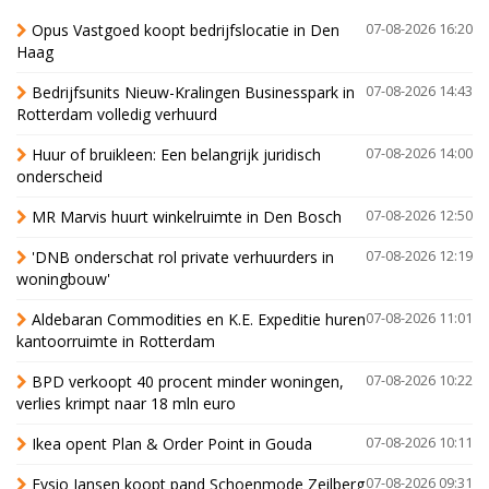
Opus Vastgoed koopt bedrijfslocatie in Den
07-08-2026 16:20
Haag
Bedrijfsunits Nieuw-Kralingen Businesspark in
07-08-2026 14:43
Rotterdam volledig verhuurd
Huur of bruikleen: Een belangrijk juridisch
07-08-2026 14:00
onderscheid
MR Marvis huurt winkelruimte in Den Bosch
07-08-2026 12:50
'DNB onderschat rol private verhuurders in
07-08-2026 12:19
woningbouw'
Aldebaran Commodities en K.E. Expeditie huren
07-08-2026 11:01
kantoorruimte in Rotterdam
BPD verkoopt 40 procent minder woningen,
07-08-2026 10:22
verlies krimpt naar 18 mln euro
Ikea opent Plan & Order Point in Gouda
07-08-2026 10:11
Fysio Jansen koopt pand Schoenmode Zeilberg
07-08-2026 09:31