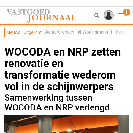
1
Toggl
Achtergronden
Woningmarkt
Kantore
Nieuws
Uitgelicht
WOCODA en NRP zetten
renovatie en
transformatie wederom
vol in de schijnwerpers
Samenwerking tussen
WOCODA en NRP verlengd