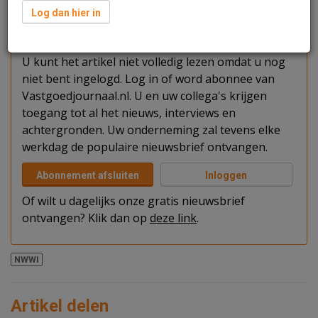
Log dan hier in
Verder lezen?
U kunt het artikel niet volledig lezen omdat u nog
niet bent ingelogd. Log in of word abonnee van
Vastgoedjournaal.nl. U en uw collega's krijgen
toegang tot al het nieuws, interviews en
achtergronden. Uw onderneming zal tevens elke
werkdag de populaire nieuwsbrief ontvangen.
Abonnement afsluiten
Inloggen
Of wilt u dagelijks onze gratis nieuwsbrief
ontvangen? Klik dan op
deze link
.
NWWI
Artikel delen