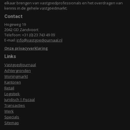
elkaar brengen van vastgoedprofessionals en het overdragen van
kennis in de gehele vastgoedmarkt.
Contact
Hogeweg 19
2042 GD Zandvoort
Telefoon: +31 (0) 23 743 49 09
E-mail:
info@vastgoedjournaal.nl
Onze privacyverklaring
Links
Vastgoedjournaal
Achtergronden
Woningmarkt
Kantoren
Retail
Logistiek
Juridisch | Fiscaal
Transacties
Werk
Specials
Sitemap