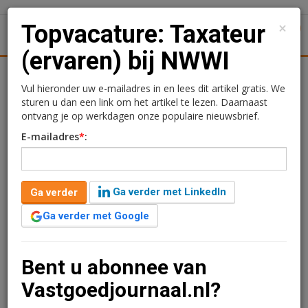
×
Topvacature: Taxateur
1
Toggl
(ervaren) bij NWWI
tiek
Juridisch | Fiscaal
Transacties
Werk
Specials
Vul hieronder uw e-mailadres in en lees dit artikel gratis. We
sturen u dan een link om het artikel te lezen. Daarnaast
Topvacature: Taxateur
ontvang je op werkdagen onze populaire nieuwsbrief.
E-mailadres
*
:
(ervaren) bij NWWI
Redactie
22 mei 2026 om 10:27
Ga verder met LinkedIn
Ga verder
3 maanden geleden aangepast
1 minuut leestijd
Ga verder met Google
Het Nederlands Woning Waarde Instituut (NWWI)
zoekt een ervaren taxateur die de kwaliteit van
woningtaxaties bewaakt. De functie draait om het
Bent u abonnee van
inhoudelijk toetsen van taxatierapporten en het
Vastgoedjournaal.nl?
schakelen met taxateurs over onduidelijkheden of
afwijkingen.