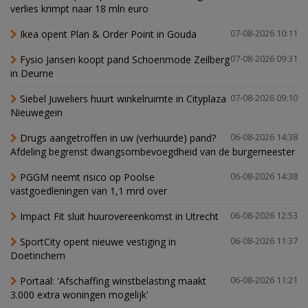
verlies krimpt naar 18 mln euro
Ikea opent Plan & Order Point in Gouda
07-08-2026 10:11
Fysio Jansen koopt pand Schoenmode Zeilberg
07-08-2026 09:31
in Deurne
Siebel Juweliers huurt winkelruimte in Cityplaza
07-08-2026 09:10
Nieuwegein
Drugs aangetroffen in uw (verhuurde) pand?
06-08-2026 14:38
Afdeling begrenst dwangsombevoegdheid van de burgemeester
PGGM neemt risico op Poolse
06-08-2026 14:38
vastgoedleningen van 1,1 mrd over
Impact Fit sluit huurovereenkomst in Utrecht
06-08-2026 12:53
SportCity opent nieuwe vestiging in
06-08-2026 11:37
Doetinchem
Portaal: 'Afschaffing winstbelasting maakt
06-08-2026 11:21
3.000 extra woningen mogelijk'