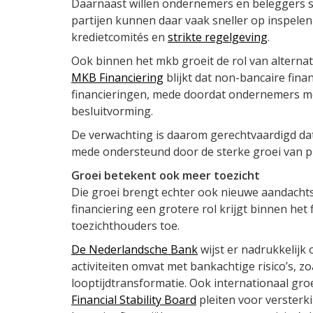
Daarnaast willen ondernemers en beleggers s
partijen kunnen daar vaak sneller op inspele
kredietcomités en
strikte regelgeving
.
Ook binnen het mkb groeit de rol van alternat
MKB Financiering
blijkt dat non-bancaire fina
financieringen, mede doordat ondernemers mee
besluitvorming.
De verwachting is daarom gerechtvaardigd da
mede ondersteund door de sterke groei van pri
Groei betekent ook meer toezicht
Die groei brengt echter ook nieuwe aandach
financiering een grotere rol krijgt binnen he
toezichthouders toe.
De Nederlandsche Bank
wijst er nadrukkelijk 
activiteiten omvat met bankachtige risico’s, zo
looptijdtransformatie. Ook internationaal gro
Financial Stability Board
pleiten voor versterk