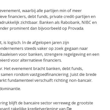
venement, waarbij alle partijen min of meer
ve financiers, debt funds, private credit-partijen en
adrukkelijk zichtbaar. Banken als Rabobank, NIBC en
der prominent dan bijvoorbeeld op Provada.
n
 is logisch. In de afgelopen jaren zijn
 ondernemers steeds vaker op zoek gegaan naar
itaaleisen voor banken, strengere regelgeving en een
ëerd voor alternatieve financiers.
aar. Het evenement bracht banken, debt funds,
s samen rondom vastgoedfinanciering. Juist die brede
rkt fundamenteel verschuift richting non-bancair.
tdominantie.
ing blijft de bancaire sector verreweg de grootste
board zakelijke kredietverlening van
De