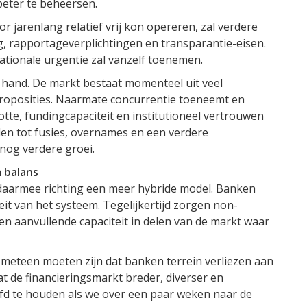
beter te beheersen.
or jarenlang relatief vrij kon opereren, zal verdere
ng, rapportageverplichtingen en transparantie-eisen.
ionale urgentie zal vanzelf toenemen.
e hand. De markt bestaat momenteel uit veel
proposities. Naarmate concurrentie toeneemt en
tte, fundingcapaciteit en institutioneel vertrouwen
iden tot fusies, overnames en een verdere
 nog verdere groei.
 balans
daarmee richting een meer hybride model. Banken
teit van het systeem. Tegelijkertijd zorgen non-
ie en aanvullende capaciteit in delen van de markt waar
 meteen moeten zijn dat banken terrein verliezen aan
dat de financieringsmarkt breder, diverser en
fd te houden als we over een paar weken naar de