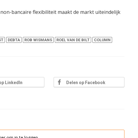
 non-bancaire flexibiliteit maakt de markt uiteindelijk
ST
DEBTA
ROB WISMANS
ROEL VAN DE BILT
COLUMN
op LinkedIn
Delen op Facebook
hier om in te loggen.