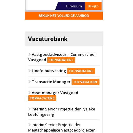
Hilversum
Bekijk
17 september 2026
BEKIJK HET VOLLEDIGE AANBOD
Voormalig
politiebureau
Zaandam
Bekijk
Vacaturebank
8 september 2026
Zorgcomplex
Vastgoedadviseur – Commercieel
Vastgoed
Zwanenburg
Bekijk
TOPVACATURE
6 oktober 2026
Hoofd huisvesting
Transformatieobject
TOPVACATURE
Transactie Manager
TOPVACATURE
Schiedam
Bekijk
Assetmanager Vastgoed
22 september 2026
Attractiepark
TOPVACATURE
Interim Senior Projectleider Fysieke
Leefomgeving
Oranje
Bekijk
28 september 2026
Interim Senior Projectleider
Grootschalig
Maatschappelijke Vastgoedprojecten
bedrijventerrein