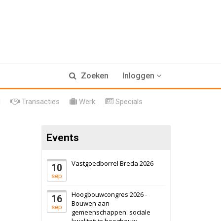
17 september 2026
Voormalig
Zoeken
Inloggen
politiebureau
Hilversum
Bekijk
l
Transacties
Werk
Specials
17 september 2026
Voormalig
politiebureau
Events
Zaandam
Bekijk
8 september 2026
Zorgcomplex
Vastgoedborrel Breda 2026
10
sep
Zwanenburg
Bekijk
Hoogbouwcongres 2026 -
16
6 oktober 2026
Transformatieobject
Bouwen aan
sep
gemeenschappen: sociale
kwaliteit in hoogbouw