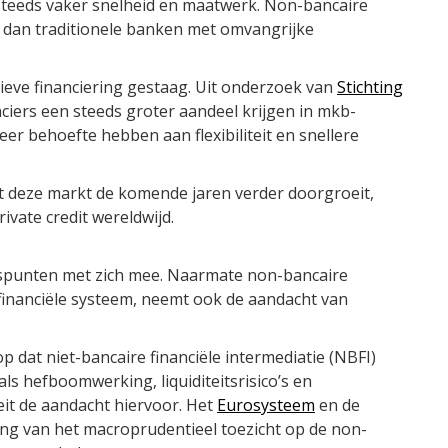
teeds vaker snelheid en maatwerk. Non-bancaire
n dan traditionele banken met omvangrijke
ieve financiering gestaag. Uit onderzoek van
Stichting
nciers een steeds groter aandeel krijgen in mkb-
r behoefte hebben aan flexibiliteit en snellere
t deze markt de komende jaren verder doorgroeit,
vate credit wereldwijd.
tspunten met zich mee. Naarmate non-bancaire
t financiële systeem, neemt ook de aandacht van
op dat niet-bancaire financiële intermediatie (NBFI)
als hefboomwerking, liquiditeitsrisico’s en
eit de aandacht hiervoor. Het
Eurosysteem
en de
ing van het macroprudentieel toezicht op de non-