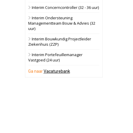
Interim Concerncontroller (32 - 36 uur)
Schuinesloot
Bekijk
Interim Ondersteuning
27 augustus 2026
Binnenvaartschip
Managementteam Bouw & Advies (32
uur)
Panheel
Bekijk
Interim Bouwkundig Projectleider
Ziekenhuis (ZZP)
17 september 2026
Voormalig
politiebureau
Interim Portefeuillemanager
Vastgoed (24 uur)
Dordrecht
Bekijk
Ga naar
Vacaturebank
17 september 2026
Voormalig
politiebureau
Hilversum
Bekijk
17 september 2026
Voormalig
politiebureau
Zaandam
Bekijk
8 september 2026
Zorgcomplex