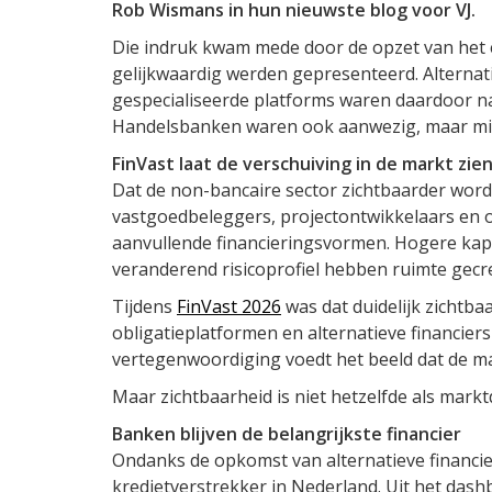
Rob Wismans in hun nieuwste blog voor VJ.
Die indruk kwam mede door de opzet van het e
gelijkwaardig werden gepresenteerd. Alternatie
gespecialiseerde platforms waren daardoor n
Handelsbanken waren ook aanwezig, maar min
FinVast laat de verschuiving in de markt zie
Dat de non-bancaire sector zichtbaarder wordt,
vastgoedbeleggers, projectontwikkelaars en
aanvullende financieringsvormen. Hogere kap
veranderend risicoprofiel hebben ruimte gecre
Tijdens
FinVast 2026
was dat duidelijk zichtb
obligatieplatformen en alternatieve financier
vertegenwoordiging voedt het beeld dat de ma
Maar zichtbaarheid is niet hetzelfde als mark
Banken blijven de belangrijkste financier
Ondanks de opkomst van alternatieve financier
kredietverstrekker in Nederland. Uit het dash