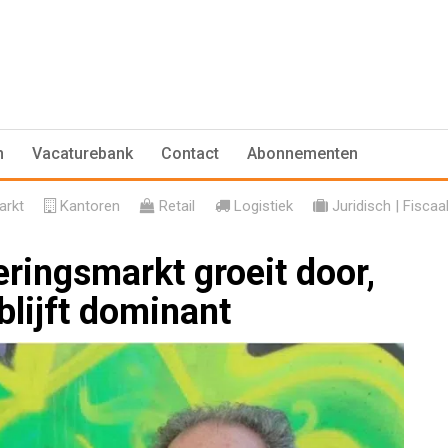
n
Vacaturebank
Contact
Abonnementen
rkt
Kantoren
Retail
Logistiek
Juridisch | Fiscaa
ringsmarkt groeit door,
blijft dominant