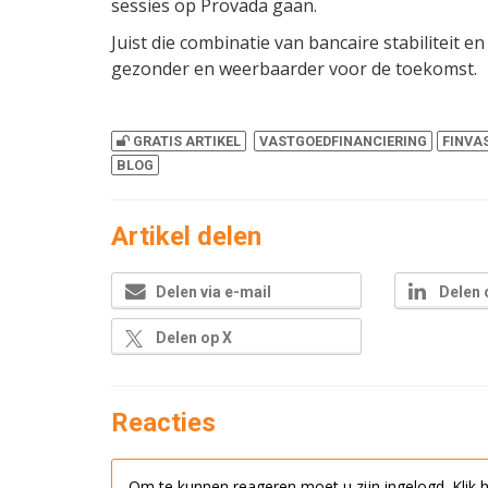
sessies op Provada gaan.
Juist die combinatie van bancaire stabiliteit en
gezonder en weerbaarder voor de toekomst.
GRATIS ARTIKEL
VASTGOEDFINANCIERING
FINVA
BLOG
Artikel delen
Delen via e-mail
Delen 
Delen op X
Reacties
Om te kunnen reageren moet u zijn ingelogd.
Klik 