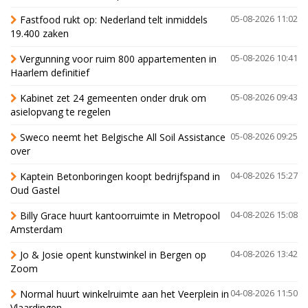
Fastfood rukt op: Nederland telt inmiddels
05-08-2026 11:02
19.400 zaken
Vergunning voor ruim 800 appartementen in
05-08-2026 10:41
Haarlem definitief
Kabinet zet 24 gemeenten onder druk om
05-08-2026 09:43
asielopvang te regelen
Sweco neemt het Belgische All Soil Assistance
05-08-2026 09:25
over
Kaptein Betonboringen koopt bedrijfspand in
04-08-2026 15:27
Oud Gastel
Billy Grace huurt kantoorruimte in Metropool
04-08-2026 15:08
Amsterdam
Jo & Josie opent kunstwinkel in Bergen op
04-08-2026 13:42
Zoom
Normal huurt winkelruimte aan het Veerplein in
04-08-2026 11:50
Vlaardingen