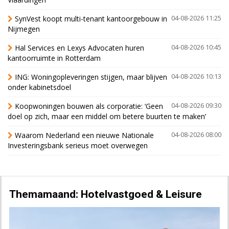
SynVest koopt multi-tenant kantoorgebouw in
04-08-2026 11:25
Nijmegen
Hal Services en Lexys Advocaten huren
04-08-2026 10:45
kantoorruimte in Rotterdam
ING: Woningopleveringen stijgen, maar blijven
04-08-2026 10:13
onder kabinetsdoel
Koopwoningen bouwen als corporatie: ‘Geen
04-08-2026 09:30
doel op zich, maar een middel om betere buurten te maken’
Waarom Nederland een nieuwe Nationale
04-08-2026 08:00
Investeringsbank serieus moet overwegen
Themamaand: Hotelvastgoed & Leisure