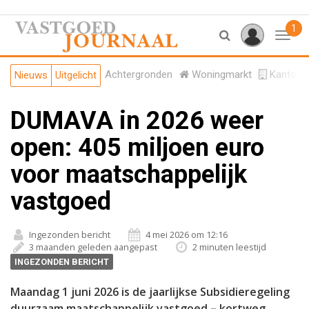
1
Toggl
Achtergronden
Woningmarkt
Kantore
Nieuws
Uitgelicht
DUMAVA in 2026 weer
open: 405 miljoen euro
voor maatschappelijk
vastgoed
Ingezonden bericht
4 mei 2026 om 12:16
3 maanden geleden aangepast
2 minuten leestijd
INGEZONDEN BERICHT
Maandag 1 juni 2026 is de jaarlijkse Subsidieregeling
duurzaam maatschappelijk vastgoed – kortweg