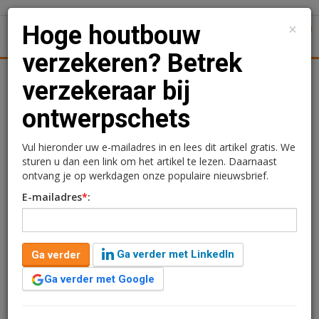
×
Hoge houtbouw
1
Toggl
verzekeren? Betrek
Achtergronden
Woningmarkt
Kantoren
Retail
Uitgelicht
verzekeraar bij
ontwerpschets
Hoge houtbouw
verzekeren? Betrek
Vul hieronder uw e-mailadres in en lees dit artikel gratis. We
sturen u dan een link om het artikel te lezen. Daarnaast
verzekeraar bij
ontvang je op werkdagen onze populaire nieuwsbrief.
E-mailadres
*
:
ontwerpschets
Ga verder met LinkedIn
Ga verder
Ga verder met Google