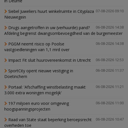
in Deurne
Siebel Juweliers huurt winkelruimte in Cityplaza
07-08-2026 09:10
Nieuwegein
Drugs aangetroffen in uw (verhuurde) pand?
06-08-2026 14:38
Afdeling begrenst dwangsombevoegdheid van de burgemeester
PGGM neemt risico op Poolse
06-08-2026 14:38
vastgoedleningen van 1,1 mrd over
Impact Fit sluit huurovereenkomst in Utrecht
06-08-2026 12:53
SportCity opent nieuwe vestiging in
06-08-2026 11:37
Doetinchem
Portaal: 'Afschaffing winstbelasting maakt
06-08-2026 11:21
3.000 extra woningen mogelijk'
197 miljoen euro voor omgeving
06-08-2026 11:00
hoogspanningsprojecten
Raad van State staat beperking beroepsrecht
06-08-2026 10:47
overheden toe