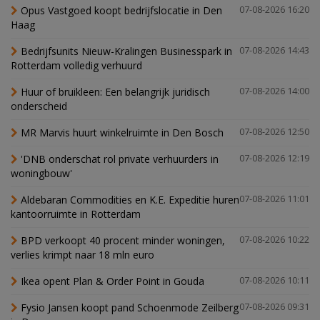
Opus Vastgoed koopt bedrijfslocatie in Den
07-08-2026 16:20
Haag
Bedrijfsunits Nieuw-Kralingen Businesspark in
07-08-2026 14:43
Rotterdam volledig verhuurd
Huur of bruikleen: Een belangrijk juridisch
07-08-2026 14:00
onderscheid
MR Marvis huurt winkelruimte in Den Bosch
07-08-2026 12:50
'DNB onderschat rol private verhuurders in
07-08-2026 12:19
woningbouw'
Aldebaran Commodities en K.E. Expeditie huren
07-08-2026 11:01
kantoorruimte in Rotterdam
BPD verkoopt 40 procent minder woningen,
07-08-2026 10:22
verlies krimpt naar 18 mln euro
Ikea opent Plan & Order Point in Gouda
07-08-2026 10:11
Fysio Jansen koopt pand Schoenmode Zeilberg
07-08-2026 09:31