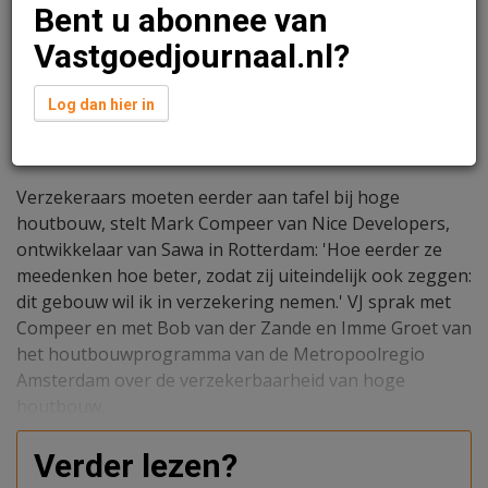
Bent u abonnee van
Vastgoedjournaal.nl?
Log dan hier in
Lola Cooper
11 mei 2026 om 10:29
2 maanden geleden aangepast
8 minuten leestijd
Verzekeraars moeten eerder aan tafel bij hoge
houtbouw, stelt Mark Compeer van Nice Developers,
ontwikkelaar van Sawa in Rotterdam: 'Hoe eerder ze
meedenken hoe beter, zodat zij uiteindelijk ook zeggen:
dit gebouw wil ik in verzekering nemen.' VJ sprak met
Compeer en met Bob van der Zande en Imme Groet van
het houtbouwprogramma van de Metropoolregio
Amsterdam over de verzekerbaarheid van hoge
houtbouw.
Verder lezen?