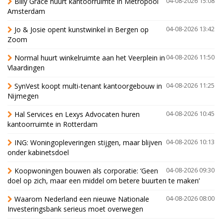
Billy Grace huurt kantoorruimte in Metropool
04-08-2026 15:08
Amsterdam
Jo & Josie opent kunstwinkel in Bergen op
04-08-2026 13:42
Zoom
Normal huurt winkelruimte aan het Veerplein in
04-08-2026 11:50
Vlaardingen
SynVest koopt multi-tenant kantoorgebouw in
04-08-2026 11:25
Nijmegen
Hal Services en Lexys Advocaten huren
04-08-2026 10:45
kantoorruimte in Rotterdam
ING: Woningopleveringen stijgen, maar blijven
04-08-2026 10:13
onder kabinetsdoel
Koopwoningen bouwen als corporatie: ‘Geen
04-08-2026 09:30
doel op zich, maar een middel om betere buurten te maken’
Waarom Nederland een nieuwe Nationale
04-08-2026 08:00
Investeringsbank serieus moet overwegen