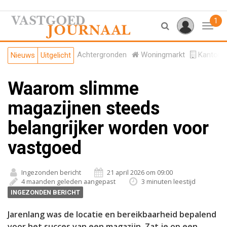
1
Toggl
Achtergronden
Woningmarkt
Kantore
Nieuws
Uitgelicht
Waarom slimme
magazijnen steeds
belangrijker worden voor
vastgoed
Ingezonden bericht
21 april 2026 om 09:00
4 maanden geleden aangepast
3 minuten leestijd
INGEZONDEN BERICHT
Jarenlang was de locatie en bereikbaarheid bepalend
voor het succes van een magazijn. Zat je op een