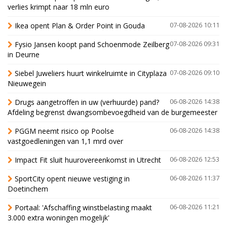
verlies krimpt naar 18 mln euro
Ikea opent Plan & Order Point in Gouda
07-08-2026 10:11
Fysio Jansen koopt pand Schoenmode Zeilberg
07-08-2026 09:31
in Deurne
Siebel Juweliers huurt winkelruimte in Cityplaza
07-08-2026 09:10
Nieuwegein
Drugs aangetroffen in uw (verhuurde) pand?
06-08-2026 14:38
Afdeling begrenst dwangsombevoegdheid van de burgemeester
PGGM neemt risico op Poolse
06-08-2026 14:38
vastgoedleningen van 1,1 mrd over
Impact Fit sluit huurovereenkomst in Utrecht
06-08-2026 12:53
SportCity opent nieuwe vestiging in
06-08-2026 11:37
Doetinchem
Portaal: 'Afschaffing winstbelasting maakt
06-08-2026 11:21
3.000 extra woningen mogelijk'