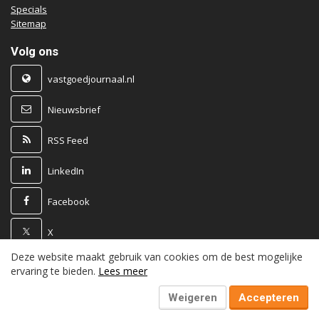
Specials
Sitemap
Volg ons
vastgoedjournaal.nl
Nieuwsbrief
RSS Feed
LinkedIn
Facebook
X
Deze website maakt gebruik van cookies om de best mogelijke
Powered by
ervaring te bieden.
Lees meer
Weigeren
Accepteren