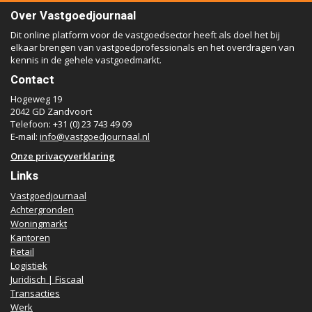
Over Vastgoedjournaal
Dit online platform voor de vastgoedsector heeft als doel het bij
elkaar brengen van vastgoedprofessionals en het overdragen van
kennis in de gehele vastgoedmarkt.
Contact
Hogeweg 19
2042 GD Zandvoort
Telefoon: +31 (0) 23 743 49 09
E-mail:
info@vastgoedjournaal.nl
Onze privacyverklaring
Links
Vastgoedjournaal
Achtergronden
Woningmarkt
Kantoren
Retail
Logistiek
Juridisch | Fiscaal
Transacties
Werk