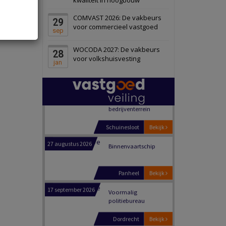
Schiedam
Bekijk
COMVAST 2026: De vakbeurs
29
22 september 2026
Attractiepark
voor commercieel vastgoed
sep
WOCODA 2027: De vakbeurs
28
Oranje
Bekijk
voor volkshuisvesting
jan
28 september 2026
Grootschalig
bedrijventerrein
Schuinesloot
Bekijk
27 augustus 2026
Binnenvaartschip
Panheel
Bekijk
17 september 2026
Voormalig
politiebureau
Dordrecht
Bekijk
17 september 2026
Voormalig
politiebureau