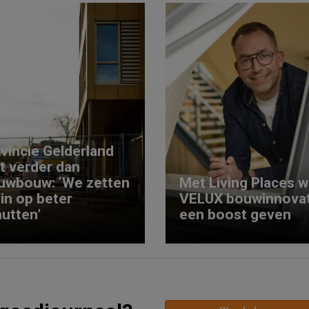
vincie Gelderland
kt verder dan
uwbouw: ‘We zetten
Met Living Places wi
 in op beter
VELUX bouwinnovat
utten’
een boost geven