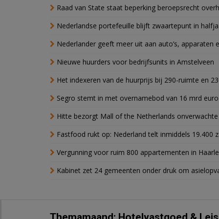
Raad van State staat beperking beroepsrecht over
Nederlandse portefeuille blijft zwaartepunt in halfja
Nederlander geeft meer uit aan auto’s, apparaten 
Nieuwe huurders voor bedrijfsunits in Amstelveen
Het indexeren van de huurprijs bij 290-ruimte en 2
Segro stemt in met overnamebod van 16 mrd euro
Hitte bezorgt Mall of the Netherlands onverwacht
Fastfood rukt op: Nederland telt inmiddels 19.400 
Vergunning voor ruim 800 appartementen in Haarlem
Kabinet zet 24 gemeenten onder druk om asielopva
Themamaand: Hotelvastgoed & Leis