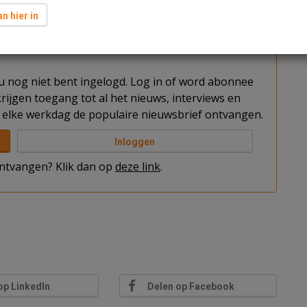
culiere investeerders verlaagd van 8 procent naar 7
n hier in
t u nog niet bent ingelogd. Log in of word abonnee
rijgen toegang tot al het nieuws, interviews en
elke werkdag de populaire nieuwsbrief ontvangen.
Inloggen
 ontvangen? Klik dan op
deze link
.
op LinkedIn
Delen op Facebook