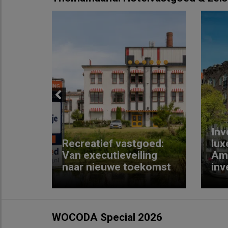
Previous
Inv
e
Recreatief vastgoed:
lux
t met
Van executieveiling
Am
naar nieuwe toekomst
inv
WOCODA Special 2026