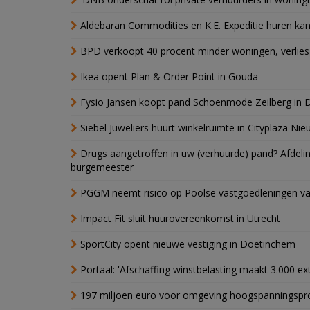
Aldebaran Commodities en K.E. Expeditie huren ka
BPD verkoopt 40 procent minder woningen, verlies
Ikea opent Plan & Order Point in Gouda
Fysio Jansen koopt pand Schoenmode Zeilberg in 
Siebel Juweliers huurt winkelruimte in Cityplaza Ni
Drugs aangetroffen in uw (verhuurde) pand? Afde
burgemeester
PGGM neemt risico op Poolse vastgoedleningen va
Impact Fit sluit huurovereenkomst in Utrecht
SportCity opent nieuwe vestiging in Doetinchem
Portaal: 'Afschaffing winstbelasting maakt 3.000 e
197 miljoen euro voor omgeving hoogspanningspr