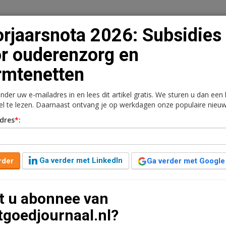
rjaarsnota 2026: Subsidies
r ouderenzorg en
rmtenetten
n
Vacaturebank
Contact
Abonnementen
onder uw e-mailadres in en lees dit artikel gratis. We sturen u dan een
rkt
Kantoren
Retail
Logistiek
Juridisch | Fiscaa
kel te lezen. Daarnaast ontvang je op werkdagen onze populaire nieuw
dres
*
:
Subsidies voor
tenetten
Ga verder met LinkedIn
rder
Ga verder met Google
anden geleden aangepast
3 minuten leestijd
t u abonnee van
ijna 120 miljoen euro voor warmtenetten en
tgoedjournaal.nl?
n het coalitieakkoord werd beloofd, wordt de