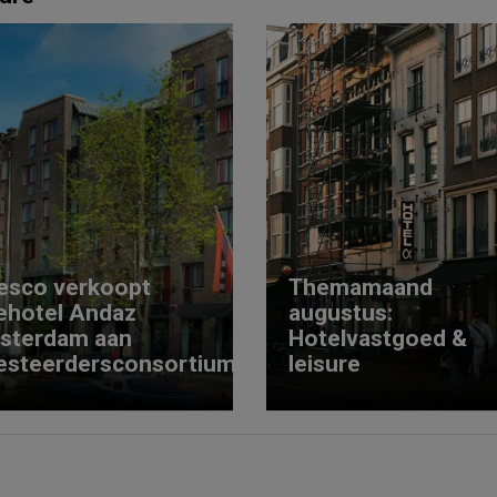
esco verkoopt
Themamaand
ehotel Andaz
augustus:
sterdam aan
Hotelvastgoed &
esteerdersconsortium
leisure