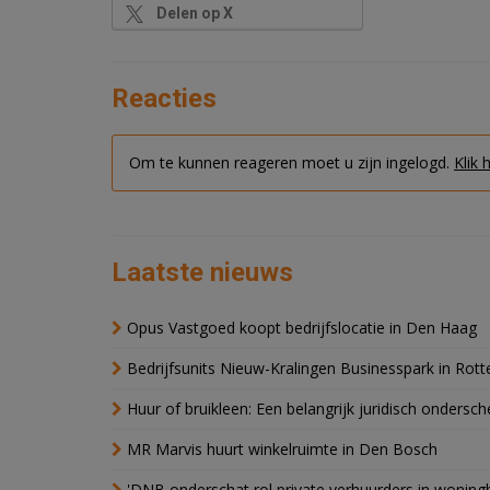
Delen op X
Reacties
Om te kunnen reageren moet u zijn ingelogd.
Klik 
Laatste nieuws
Opus Vastgoed koopt bedrijfslocatie in Den Haag
Bedrijfsunits Nieuw-Kralingen Businesspark in Rott
Huur of bruikleen: Een belangrijk juridisch ondersch
MR Marvis huurt winkelruimte in Den Bosch
'DNB onderschat rol private verhuurders in wonin