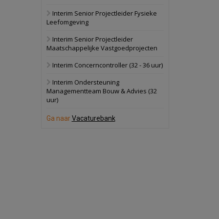
Interim Senior Projectleider Fysieke
Schuinesloot
Bekijk
Leefomgeving
27 augustus 2026
Binnenvaartschip
Interim Senior Projectleider
Maatschappelijke Vastgoedprojecten
Panheel
Bekijk
Interim Concerncontroller (32 - 36 uur)
17 september 2026
Voormalig
Interim Ondersteuning
politiebureau
Managementteam Bouw & Advies (32
uur)
Dordrecht
Bekijk
17 september 2026
Ga naar
Vacaturebank
Voormalig
politiebureau
Hilversum
Bekijk
17 september 2026
Voormalig
politiebureau
Zaandam
Bekijk
8 september 2026
Zorgcomplex