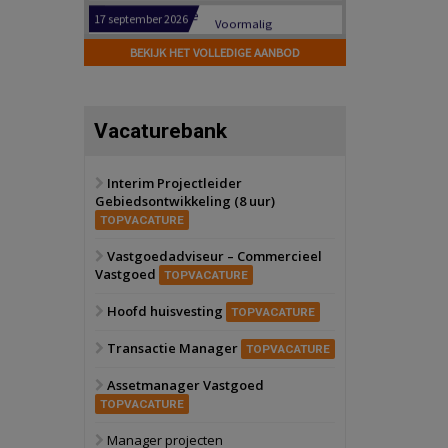
Hilversum
Bekijk
17 september 2026
BEKIJK HET VOLLEDIGE AANBOD
Voormalig
politiebureau
Zaandam
Bekijk
Vacaturebank
8 september 2026
Zorgcomplex
Interim Projectleider
Gebiedsontwikkeling (8 uur)
Zwanenburg
Bekijk
TOPVACATURE
6 oktober 2026
Transformatieobject
Vastgoedadviseur – Commercieel
Vastgoed
TOPVACATURE
Schiedam
Bekijk
Hoofd huisvesting
TOPVACATURE
22 september 2026
Attractiepark
Transactie Manager
TOPVACATURE
Assetmanager Vastgoed
Oranje
Bekijk
TOPVACATURE
28 september 2026
Grootschalig
Manager projecten
bedrijventerrein