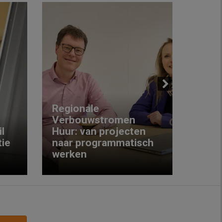
Next
Regionale
Verbouwstromen
‘We w
l
Huur: van projecten
koop
ie
naar programmatisch
gewo
werken
krijg