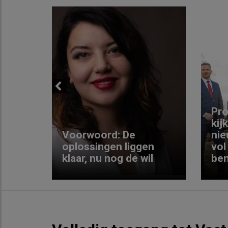
Previous
ng:
Pro
kij
Voorwoord: De
nie
ke
oplossingen liggen
vol
klaar, nu nog de wil
ben