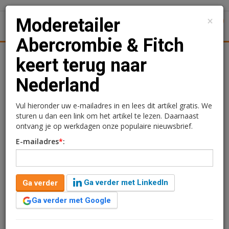
×
Moderetailer
1
Toggl
Abercrombie & Fitch
Kantoren
Retail
Logistiek
Juridisch | Fiscaal
Trans
keert terug naar
Nederland
Moderetailer
Abercrombie & Fitch
Vul hieronder uw e-mailadres in en lees dit artikel gratis. We
sturen u dan een link om het artikel te lezen. Daarnaast
keert terug naar
ontvang je op werkdagen onze populaire nieuwsbrief.
E-mailadres
*
:
Nederland
Redactie
9 maart 2026 om 11:11
Ga verder met LinkedIn
Ga verder
1 minuut leestijd
Ga verder met Google
De Amerikaanse moderetailer Abercrombie & Fitch
heeft een winkel aan Kalverstraat 168-170 in