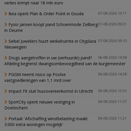
verlies krimpt naar 18 mln euro
Ikea opent Plan & Order Point in Gouda
07-08-2026 10:11
Fysio Jansen koopt pand Schoenmode Zeilberg
07-08-2026 09:31
in Deurne
Siebel Juweliers huurt winkelruimte in Cityplaza
07-08-2026 09:10
Nieuwegein
Drugs aangetroffen in uw (verhuurde) pand?
06-08-2026 14:38
Afdeling begrenst dwangsombevoegdheid van de burgemeester
PGGM neemt risico op Poolse
06-08-2026 14:38
vastgoedleningen van 1,1 mrd over
Impact Fit sluit huurovereenkomst in Utrecht
06-08-2026 12:53
SportCity opent nieuwe vestiging in
06-08-2026 11:37
Doetinchem
Portaal: 'Afschaffing winstbelasting maakt
06-08-2026 11:21
3.000 extra woningen mogelijk'