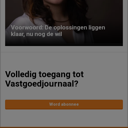
Previous
Next
Voorwoord: De oplossingen liggen
klaar, nu nog de wil
Volledig toegang tot
Vastgoedjournaal?
Word abonnee