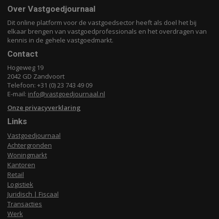
Over Vastgoedjournaal
Dit online platform voor de vastgoedsector heeft als doel het bij
elkaar brengen van vastgoedprofessionals en het overdragen van
kennis in de gehele vastgoedmarkt.
Contact
Hogeweg 19
2042 GD Zandvoort
Telefoon: +31 (0) 23 743 49 09
E-mail:
info@vastgoedjournaal.nl
Onze privacyverklaring
Links
Vastgoedjournaal
Achtergronden
Woningmarkt
Kantoren
Retail
Logistiek
Juridisch | Fiscaal
Transacties
Werk