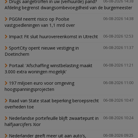
Drugs aangetroffen in uw (verhuurde) pand?
06-08-2026 14:38
Afdeling begrenst dwangsombevoegdheid van de burgemeester
PGGM neemt risico op Poolse
06-08-2026 14:38
vastgoedleningen van 1,1 mrd over
Impact Fit sluit huurovereenkomst in Utrecht
06-08-2026 12:53
SportCity opent nieuwe vestiging in
06-08-2026 11:37
Doetinchem
Portaal: 'Afschaffing winstbelasting maakt
06-08-2026 11:21
3.000 extra woningen mogelijk'
197 miljoen euro voor omgeving
06-08-2026 11:00
hoogspanningsprojecten
Raad van State staat beperking beroepsrecht
06-08-2026 10:47
overheden toe
Nederlandse portefeuille blijft zwaartepunt in
06-08-2026 10:24
halfjaarcijfers Xior
Nederlander geeft meer uit aan auto’s,
06-08-2026 09:25