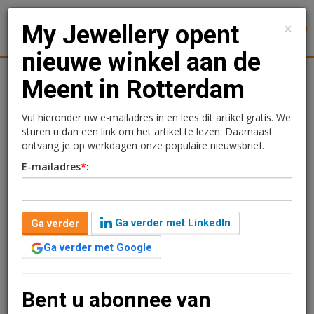
×
My Jewellery opent
1
Toggl
nieuwe winkel aan de
tiek
Juridisch | Fiscaal
Transacties
Werk
Specials
Meent in Rotterdam
My Jewellery opent
Vul hieronder uw e-mailadres in en lees dit artikel gratis. We
sturen u dan een link om het artikel te lezen. Daarnaast
nieuwe winkel aan de
ontvang je op werkdagen onze populaire nieuwsbrief.
E-mailadres
*
:
Meent in Rotterdam
redactie
26 februari 2026 om 14:25
Ga verder met LinkedIn
Ga verder
1 minuut leestijd
Ga verder met Google
Aan de Meent 92 te Rotterdam opent binnenkort My
Jewellery een nieuwe winkel.
Bent u abonnee van
Verder lezen?