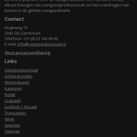
elkaar brengen van vastgoedprofessionals en het overdragen van
kennis in de gehele vastgoedmarkt.
Contact
Hogeweg 19
2042 GD Zandvoort
Telefoon: +31 (0) 23 743 49 09
E-mail:
info@vastgoedjournaal.nl
Onze privacyverklaring
Links
Vastgoedjournaal
Achtergronden
Woningmarkt
Kantoren
Retail
Logistiek
Juridisch | Fiscaal
Transacties
Werk
Specials
Sitemap