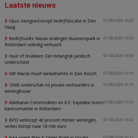
Laatste nieuws
Opus Vastgoed koopt bedrijfslocatie in Den
07-08-2026 16:20
Haag
Bedrijfsunits Nieuw-Kralingen Businesspark in
07-08-2026 14:43
Rotterdam volledig verhuurd
Huur of bruikleen: Een belangrijk juridisch
07-08-2026 14:00
onderscheid
MR Marvis huurt winkelruimte in Den Bosch
07-08-2026 12:50
'DNB onderschat rol private verhuurders in
07-08-2026 12:19
woningbouw'
Aldebaran Commodities en K.E. Expeditie huren
07-08-2026 11:01
kantoorruimte in Rotterdam
BPD verkoopt 40 procent minder woningen,
07-08-2026 10:22
verlies krimpt naar 18 mln euro
Ikea opent Plan & Order Point in Gouda
07-08-2026 10:11