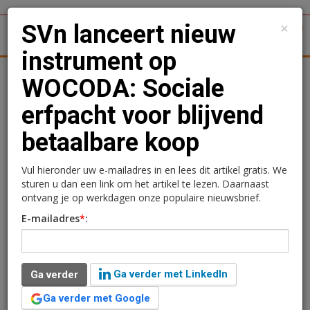
×
SVn lanceert nieuw
1
Toggl
instrument op
tergronden
Woningmarkt
Kantoren
Retail
Logistiek
WOCODA: Sociale
erfpacht voor blijvend
SVn lanceert nieuw
betaalbare koop
instrument op WOCODA:
Sociale erfpacht voor
Vul hieronder uw e-mailadres in en lees dit artikel gratis. We
sturen u dan een link om het artikel te lezen. Daarnaast
blijvend betaalbare koop
ontvang je op werkdagen onze populaire nieuwsbrief.
E-mailadres
*
:
Lucy van Kleef
6 februari 2026 om 11:31
2 maanden geleden aangepast
6 minuten leestijd
Ga verder met LinkedIn
Ga verder
Gemeenten zoeken al jaren naar manieren om
betaalbare koopwoningen beschikbaar te houden voor
Ga verder met Google