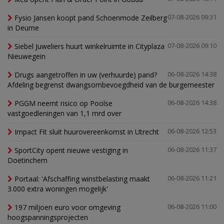
Fysio Jansen koopt pand Schoenmode Zeilberg
07-08-2026 09:31
in Deurne
Siebel Juweliers huurt winkelruimte in Cityplaza
07-08-2026 09:10
Nieuwegein
Drugs aangetroffen in uw (verhuurde) pand?
06-08-2026 14:38
Afdeling begrenst dwangsombevoegdheid van de burgemeester
PGGM neemt risico op Poolse
06-08-2026 14:38
vastgoedleningen van 1,1 mrd over
Impact Fit sluit huurovereenkomst in Utrecht
06-08-2026 12:53
SportCity opent nieuwe vestiging in
06-08-2026 11:37
Doetinchem
Portaal: 'Afschaffing winstbelasting maakt
06-08-2026 11:21
3.000 extra woningen mogelijk'
197 miljoen euro voor omgeving
06-08-2026 11:00
hoogspanningsprojecten