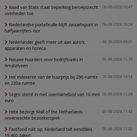
Raad van State staat beperking beroepsrecht
06-08-2026 10:47
overheden toe
Nederlandse portefeuille blijft zwaartepunt in
06-08-2026 10:24
halfjaarcijfers Xior
Nederlander geeft meer uit aan auto’s,
06-08-2026 09:25
apparaten en horeca
Nieuwe huurders voor bedrijfsunits in
05-08-2026 15:18
Amstelveen
Het indexeren van de huurprijs bij 290-ruimte
05-08-2026 14:53
en 230a-ruimte
Segro stemt in met overnamebod van 16 mrd
05-08-2026 12:28
euro
Hitte bezorgt Mall of the Netherlands
05-08-2026 11:42
onverwachte bezoekerspiek
Fastfood rukt op: Nederland telt inmiddels
05-08-2026 11:02
19.400 zaken