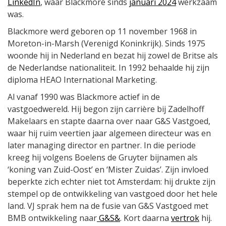
LinkedIn
, waar Blackmore sinds
januari 2024
werkzaam
was.
Blackmore werd geboren op 11 november 1968 in
Moreton-in-Marsh (Verenigd Koninkrijk). Sinds 1975
woonde hij in Nederland en bezat hij zowel de Britse als
de Nederlandse nationaliteit. In 1992 behaalde hij zijn
diploma HEAO International Marketing.
Al vanaf 1990 was Blackmore actief in de
vastgoedwereld. Hij begon zijn carrière bij Zadelhoff
Makelaars en stapte daarna over naar G&S Vastgoed,
waar hij ruim veertien jaar algemeen directeur was en
later managing director en partner. In die periode
kreeg hij volgens Boelens de Gruyter bijnamen als
‘koning van Zuid-Oost’ en ‘Mister Zuidas’. Zijn invloed
beperkte zich echter niet tot Amsterdam: hij drukte zijn
stempel op de ontwikkeling van vastgoed door het hele
land. VJ sprak hem na de fusie van G&S Vastgoed met
BMB ontwikkeling naar
G&S&
. Kort daarna
vertrok
hij.