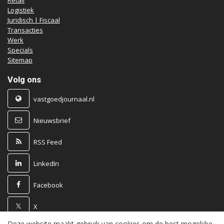
Retail
Logistiek
Juridisch | Fiscaal
Transacties
Werk
Specials
Sitemap
Volg ons
vastgoedjournaal.nl
Nieuwsbrief
RSS Feed
LinkedIn
Facebook
X
Deze website maakt gebruik van cookies om de best mogelijke