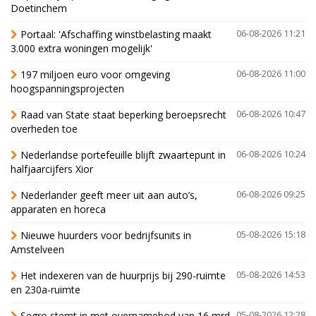
Doetinchem
Portaal: 'Afschaffing winstbelasting maakt
06-08-2026 11:21
3.000 extra woningen mogelijk'
197 miljoen euro voor omgeving
06-08-2026 11:00
hoogspanningsprojecten
Raad van State staat beperking beroepsrecht
06-08-2026 10:47
overheden toe
Nederlandse portefeuille blijft zwaartepunt in
06-08-2026 10:24
halfjaarcijfers Xior
Nederlander geeft meer uit aan auto’s,
06-08-2026 09:25
apparaten en horeca
Nieuwe huurders voor bedrijfsunits in
05-08-2026 15:18
Amstelveen
Het indexeren van de huurprijs bij 290-ruimte
05-08-2026 14:53
en 230a-ruimte
Segro stemt in met overnamebod van 16 mrd
05-08-2026 12:28