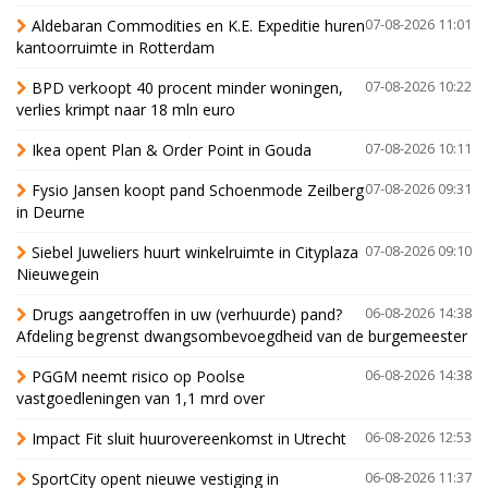
Aldebaran Commodities en K.E. Expeditie huren
07-08-2026 11:01
kantoorruimte in Rotterdam
BPD verkoopt 40 procent minder woningen,
07-08-2026 10:22
verlies krimpt naar 18 mln euro
Ikea opent Plan & Order Point in Gouda
07-08-2026 10:11
Fysio Jansen koopt pand Schoenmode Zeilberg
07-08-2026 09:31
in Deurne
Siebel Juweliers huurt winkelruimte in Cityplaza
07-08-2026 09:10
Nieuwegein
Drugs aangetroffen in uw (verhuurde) pand?
06-08-2026 14:38
Afdeling begrenst dwangsombevoegdheid van de burgemeester
PGGM neemt risico op Poolse
06-08-2026 14:38
vastgoedleningen van 1,1 mrd over
Impact Fit sluit huurovereenkomst in Utrecht
06-08-2026 12:53
SportCity opent nieuwe vestiging in
06-08-2026 11:37