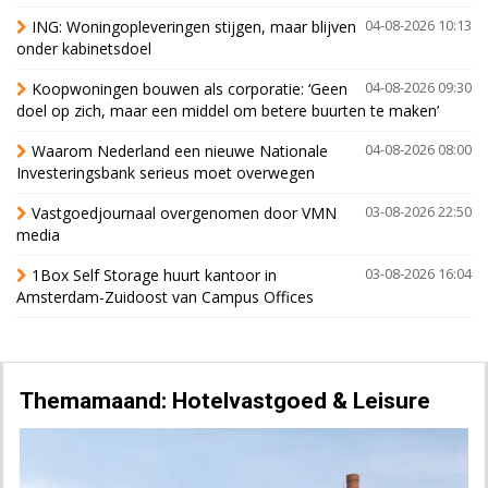
ING: Woningopleveringen stijgen, maar blijven
04-08-2026 10:13
onder kabinetsdoel
Koopwoningen bouwen als corporatie: ‘Geen
04-08-2026 09:30
doel op zich, maar een middel om betere buurten te maken’
Waarom Nederland een nieuwe Nationale
04-08-2026 08:00
Investeringsbank serieus moet overwegen
Vastgoedjournaal overgenomen door VMN
03-08-2026 22:50
media
1Box Self Storage huurt kantoor in
03-08-2026 16:04
Amsterdam-Zuidoost van Campus Offices
Themamaand: Hotelvastgoed & Leisure