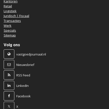
Kantoren
Retail
Logistiek
Juridisch | Fiscaal
Transacties
Werk
Specials
Sitemap
Volg ons
vastgoedjournaal.nl
Nieuwsbrief
RSS Feed
LinkedIn
Facebook
X