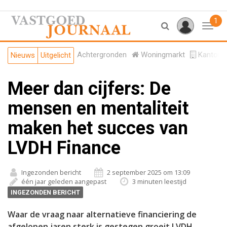
1
Toggl
Achtergronden
Woningmarkt
Kantore
Nieuws
Uitgelicht
Meer dan cijfers: De
mensen en mentaliteit
maken het succes van
LVDH Finance
Ingezonden bericht
2 september 2025 om 13:09
één jaar geleden aangepast
3 minuten leestijd
INGEZONDEN BERICHT
Waar de vraag naar alternatieve financiering de
afgelopen jaren sterk is gestegen groeit LVDH