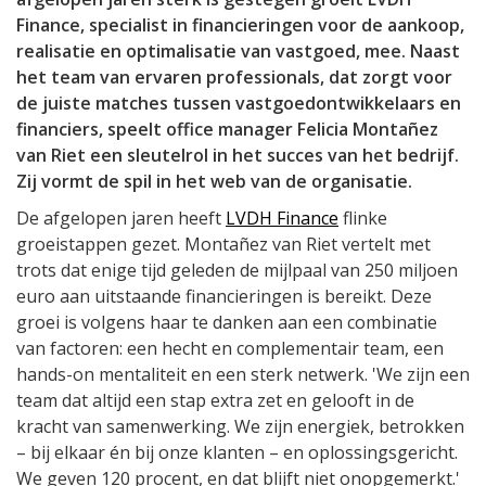
Finance, specialist in financieringen voor de aankoop,
realisatie en optimalisatie van vastgoed, mee. Naast
het team van ervaren professionals, dat zorgt voor
de juiste matches tussen vastgoedontwikkelaars en
financiers, speelt office manager Felicia Montañez
van Riet een sleutelrol in het succes van het bedrijf.
Zij vormt de spil in het web van de organisatie.
De afgelopen jaren heeft
LVDH Finance
flinke
groeistappen gezet. Montañez van Riet vertelt met
trots dat enige tijd geleden de mijlpaal van 250 miljoen
euro aan uitstaande financieringen is bereikt. Deze
groei is volgens haar te danken aan een combinatie
van factoren: een hecht en complementair team, een
hands-on mentaliteit en een sterk netwerk. 'We zijn een
team dat altijd een stap extra zet en gelooft in de
kracht van samenwerking. We zijn energiek, betrokken
– bij elkaar én bij onze klanten – en oplossingsgericht.
We geven 120 procent, en dat blijft niet onopgemerkt.'