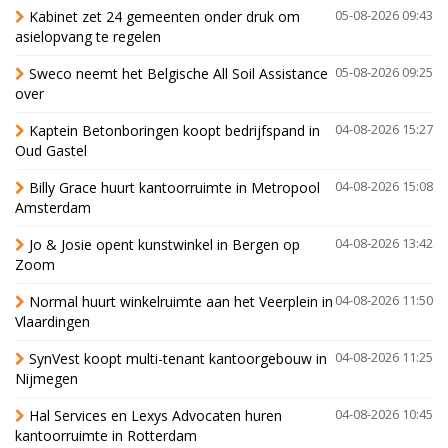
Kabinet zet 24 gemeenten onder druk om
05-08-2026 09:43
asielopvang te regelen
Sweco neemt het Belgische All Soil Assistance
05-08-2026 09:25
over
Kaptein Betonboringen koopt bedrijfspand in
04-08-2026 15:27
Oud Gastel
Billy Grace huurt kantoorruimte in Metropool
04-08-2026 15:08
Amsterdam
Jo & Josie opent kunstwinkel in Bergen op
04-08-2026 13:42
Zoom
Normal huurt winkelruimte aan het Veerplein in
04-08-2026 11:50
Vlaardingen
SynVest koopt multi-tenant kantoorgebouw in
04-08-2026 11:25
Nijmegen
Hal Services en Lexys Advocaten huren
04-08-2026 10:45
kantoorruimte in Rotterdam