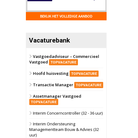
Schiedam
Bekijk
22 september 2026
BEKIJK HET VOLLEDIGE AANBOD
Attractiepark
Oranje
Bekijk
Vacaturebank
28 september 2026
Grootschalig
bedrijventerrein
Vastgoedadviseur – Commercieel
Vastgoed
Schuinesloot
Bekijk
TOPVACATURE
27 augustus 2026
Hoofd huisvesting
Binnenvaartschip
TOPVACATURE
Transactie Manager
TOPVACATURE
Panheel
Bekijk
Assetmanager Vastgoed
17 september 2026
Voormalig
TOPVACATURE
politiebureau
Interim Concerncontroller (32 - 36 uur)
Dordrecht
Bekijk
Interim Ondersteuning
17 september 2026
Managementteam Bouw & Advies (32
Voormalig
uur)
politiebureau