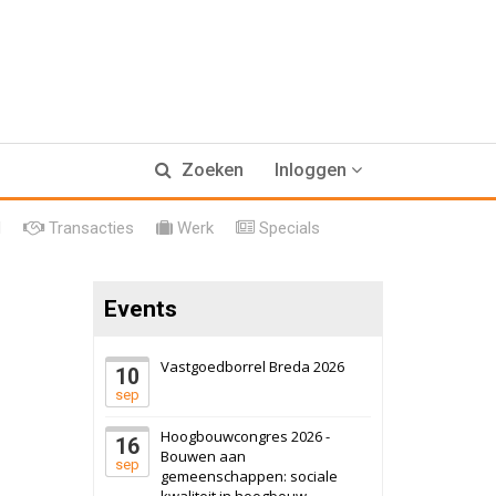
Zaandam
Bekijk
8 september 2026
Zorgcomplex
Zwanenburg
Bekijk
6 oktober 2026
Transformatieobject
Zoeken
Inloggen
Schiedam
Bekijk
l
Transacties
Werk
Specials
22 september 2026
Attractiepark
Events
Oranje
Bekijk
28 september 2026
Grootschalig
Vastgoedborrel Breda 2026
bedrijventerrein
10
sep
Schuinesloot
Bekijk
Hoogbouwcongres 2026 -
16
27 augustus 2026
Binnenvaartschip
Bouwen aan
sep
gemeenschappen: sociale
kwaliteit in hoogbouw