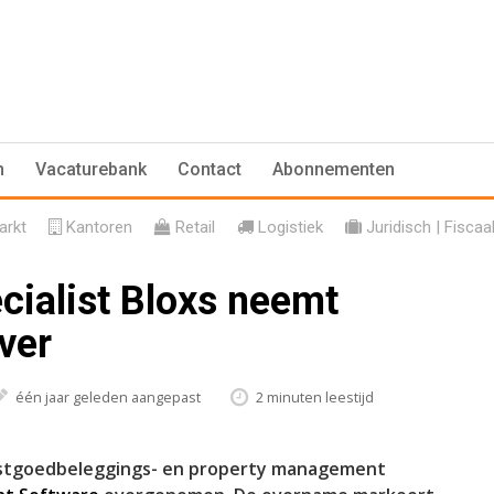
n
Vacaturebank
Contact
Abonnementen
rkt
Kantoren
Retail
Logistiek
Juridisch | Fiscaa
ialist Bloxs neemt
ver
één jaar geleden aangepast
2 minuten leestijd
vastgoedbeleggings- en property management