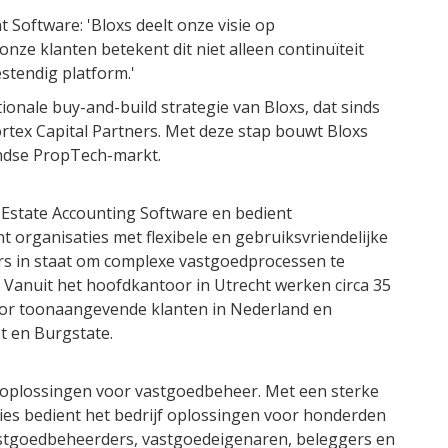
Software: 'Bloxs deelt onze visie op
nze klanten betekent dit niet alleen continuïteit
stendig platform.'
onale buy-and-build strategie van Bloxs, dat sinds
tex Capital Partners. Met deze stap bouwt Bloxs
andse PropTech-markt.
 Estate Accounting Software en bedient
organisaties met flexibele en gebruiksvriendelijke
rs in staat om complexe vastgoedprocessen te
. Vanuit het hoofdkantoor in Utrecht werken circa 35
or toonaangevende klanten in Nederland en
st en Burgstate.
eoplossingen voor vastgoedbeheer. Met een sterke
ties bedient het bedrijf oplossingen voor honderden
astgoedbeheerders, vastgoedeigenaren, beleggers en