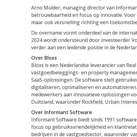
Arno Mulder, managing director van Informant 
betrouwbaarheid en focus op innovatie. Voor o
maar ook versnelling richting een toekomstbe
De overname vormt onderdeel van de internati
2024 wordt ondersteund door investeerder Vor
verder aan een leidende positie in de Nederl
Over Bloxs
Bloxs is een Nederlandse leverancier van Real
vastgoedbeleggings- en property management 
SaaS-oplossingen. De software stelt gebruike
digitaliseren, optimaliseren en automatiseren
medewerkers aan innovatieve oplossingen vo
Duitsland, waaronder Rockfield, Urban Intere
Over Informant Software
Informant Software biedt sinds 1991 softwar
focus op gebruiksvriendelijkheid en klantrela
bedrijven in de vastgoedsector, waaronder v