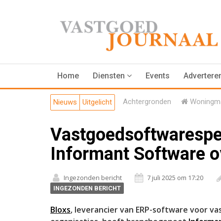
Home
Diensten
Events
Advertere
Achtergronden
Woningma
Nieuws
Uitgelicht
Vastgoedsoftwarespec
Informant Software o
Ingezonden bericht
7 juli 2025 om 17:20
INGEZONDEN BERICHT
Bloxs
, leverancier van ERP-software voor 