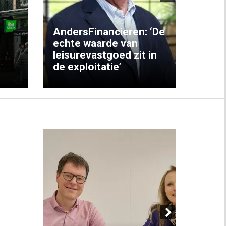
Next
AndersFinancieren: ‘De
echte waarde van
Elke
leisurevastgoed zit in
hote
de exploitatie’
inzic
Next