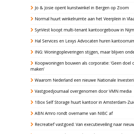
Jo & Josie opent kunstwinkel in Bergen op Zoom
Normal huurt winkelruimte aan het Veerplein in Vla
SynVest koopt multi-tenant kantoorgebouw in Nij
Hal Services en Lexys Advocaten huren kantoorrui
ING: Woningopleveringen stijgen, maar blijven ond
Koopwoningen bouwen als corporatie: ‘Geen doel o
maken’
Waarom Nederland een nieuwe Nationale Invester
Vastgoedjournaal overgenomen door VMN media
1Box Self Storage huurt kantoor in Amsterdam-Zu
ABN Amro rondt overname van NIBC af
Recreatief vastgoed: Van executieveiling naar nie