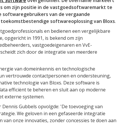
nt Software
overgenomen. De overname markeert
xs om zijn positie in de vastgoedsoftwaremarkt te
e softwaregebruikers van de vergaande
, toekomstbestendige softwareoplossing van Bloxs
.
astgoedprofessionals en bedienen een vergelijkbare
, opgericht in 1991, is bekend om zijn
oedbeheerders, vastgoedeigenaren en VvE-
cheidt zich door de integratie van meerdere
ynergie van domeinkennis en technologische
hun vertrouwde contactpersonen en ondersteuning,
ative technologie van Bloxs. Deze software is
ta efficiënt te beheren en sluit aan op moderne
et externe systemen.
aar Dennis Gubbels opvolgde: 'De toevoeging van
ategie. We geloven in een gefaseerde integratie
n van onze innovaties, zonder concessies te doen aan