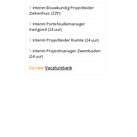
Interim Bouwkundig Projectleider
Hilversum
Bekijk
Ziekenhuis (ZZP)
17 september 2026
Voormalig
Interim Portefeuillemanager
politiebureau
Vastgoed (24 uur)
Zaandam
Bekijk
Interim Projectleider Ruimte (24 uur)
8 september 2026
Zorgcomplex
Interim Projectmanager Zwembaden
(24 uur)
Zwanenburg
Bekijk
Ga naar
Vacaturebank