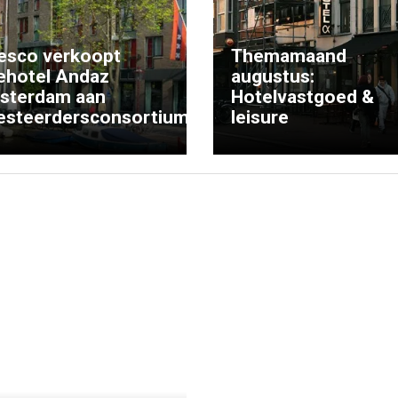
esco verkoopt
Themamaand
ehotel Andaz
augustus:
sterdam aan
Hotelvastgoed &
esteerdersconsortium
leisure