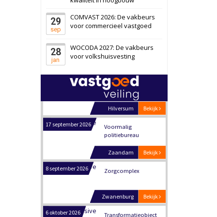
Panheel
Bekijk
COMVAST 2026: De vakbeurs
29
17 september 2026
Voormalig
voor commercieel vastgoed
sep
politiebureau
WOCODA 2027: De vakbeurs
28
Dordrecht
Bekijk
voor volkshuisvesting
jan
17 september 2026
Voormalig
politiebureau
Hilversum
Bekijk
17 september 2026
Voormalig
politiebureau
Zaandam
Bekijk
8 september 2026
Zorgcomplex
Zwanenburg
Bekijk
6 oktober 2026
Transformatieobject