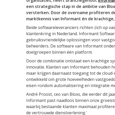
organisaties, heeft branchegenoot
Informa
een strategische stap in de ambitie van Blo
versterken. Door de overname profiteren d
marktkennis van Informant én de krachtige
Beide softwareleveranciers richten zich op v
klantenkring in Nederland. Informant Software
gebruiksvriendelijke oplossingen voor vastg
beheerders. De software van Informant onders
doelgroepen binnen één platform.
Door de combinatie ontstaat een krachtige s
innovatie. Klanten van Informant behouden 
maar krijgen daarnaast toegang tot de cloud-n
ontwikkeld om grote hoeveelheden vastgoedda
eisen rondom automatisering en integratie m
André Proost, ceo van Bloxs, die eerder dit j
Informant past naadloos binnen onze groeistr
waarbij bestaande klanten maximaal profitere
de vertrouwde dienstverlening.'