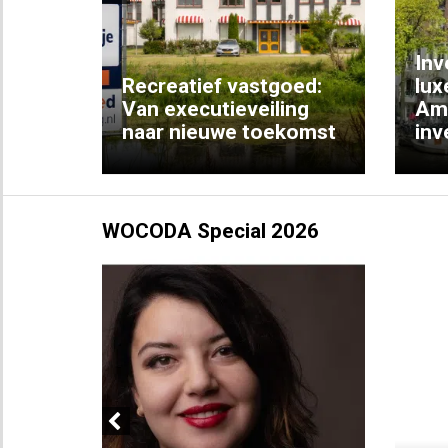
Previous
Inv
e
Recreatief vastgoed:
lux
t met
Van executieveiling
Am
naar nieuwe toekomst
inv
WOCODA Special 2026
Previous