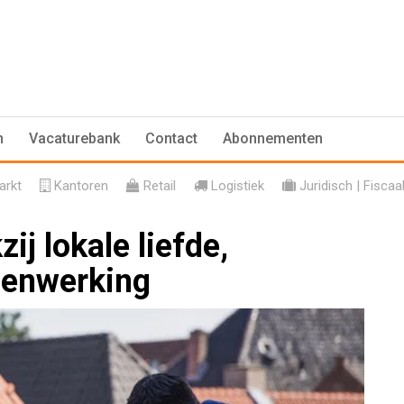
n
Vacaturebank
Contact
Abonnementen
rkt
Kantoren
Retail
Logistiek
Juridisch | Fiscaa
ij lokale liefde,
enwerking