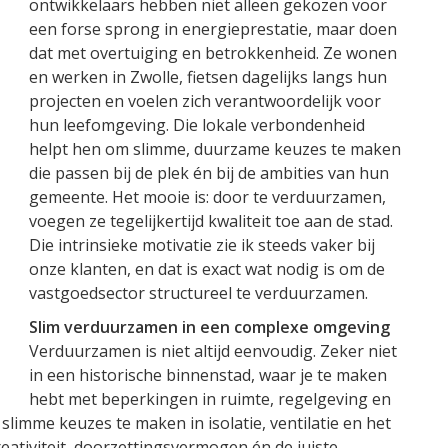
ontwikkelaars hebben niet alleen gekozen voor
een forse sprong in energieprestatie, maar doen
dat met overtuiging en betrokkenheid. Ze wonen
en werken in Zwolle, fietsen dagelijks langs hun
projecten en voelen zich verantwoordelijk voor
hun leefomgeving. Die lokale verbondenheid
helpt hen om slimme, duurzame keuzes te maken
die passen bij de plek én bij de ambities van hun
gemeente. Het mooie is: door te verduurzamen,
voegen ze tegelijkertijd kwaliteit toe aan de stad.
Die intrinsieke motivatie zie ik steeds vaker bij
onze klanten, en dat is exact wat nodig is om de
vastgoedsector structureel te verduurzamen.
Slim verduurzamen in een complexe omgeving
Verduurzamen is niet altijd eenvoudig. Zeker niet
in een historische binnenstad, waar je te maken
hebt met beperkingen in ruimte, regelgeving en
limme keuzes te maken in isolatie, ventilatie en het
tiviteit, doorzettingsvermogen én de juiste