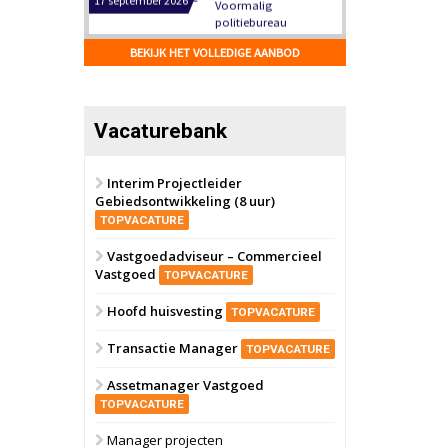
Hilversum
Bekijk
17 september 2026
BEKIJK HET VOLLEDIGE AANBOD
Voormalig
politiebureau
Zaandam
Bekijk
Vacaturebank
8 september 2026
Zorgcomplex
Interim Projectleider
Gebiedsontwikkeling (8 uur)
Zwanenburg
Bekijk
TOPVACATURE
6 oktober 2026
Transformatieobject
Vastgoedadviseur – Commercieel
Vastgoed
TOPVACATURE
Schiedam
Bekijk
Hoofd huisvesting
TOPVACATURE
22 september 2026
Attractiepark
Transactie Manager
TOPVACATURE
Assetmanager Vastgoed
Oranje
Bekijk
TOPVACATURE
28 september 2026
Grootschalig
Manager projecten
bedrijventerrein