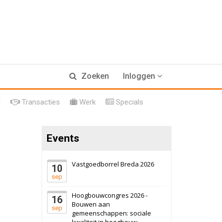
17 september 2026
Voormalig
Zoeken
Inloggen
politiebureau
Hilversum
Bekijk
l
Transacties
Werk
Specials
17 september 2026
Voormalig
politiebureau
Events
Zaandam
Bekijk
8 september 2026
Zorgcomplex
Vastgoedborrel Breda 2026
10
sep
Zwanenburg
Bekijk
Hoogbouwcongres 2026 -
16
6 oktober 2026
Transformatieobject
Bouwen aan
sep
gemeenschappen: sociale
kwaliteit in hoogbouw