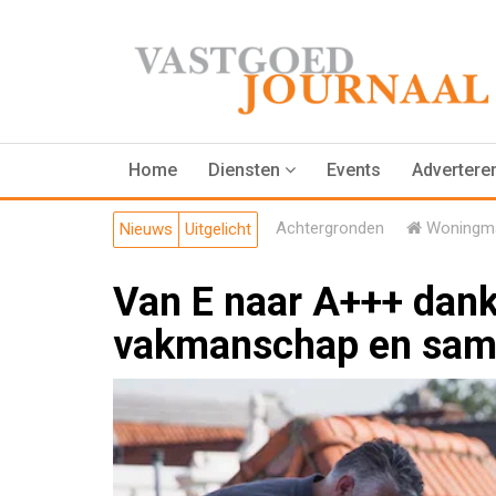
Home
Diensten
Events
Advertere
Achtergronden
Woningma
Nieuws
Uitgelicht
Van E naar A+++ dankz
vakmanschap en sam