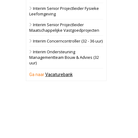
Interim Senior Projectleider Fysieke
Schuinesloot
Bekijk
Leefomgeving
27 augustus 2026
Binnenvaartschip
Interim Senior Projectleider
Maatschappelijke Vastgoedprojecten
Panheel
Bekijk
Interim Concerncontroller (32 - 36 uur)
17 september 2026
Voormalig
Interim Ondersteuning
politiebureau
Managementteam Bouw & Advies (32
uur)
Dordrecht
Bekijk
17 september 2026
Ga naar
Vacaturebank
Voormalig
politiebureau
Hilversum
Bekijk
17 september 2026
Voormalig
politiebureau
Zaandam
Bekijk
8 september 2026
Zorgcomplex