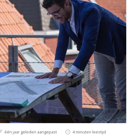
één jaar geleden aangepast
4 minuten leestijd