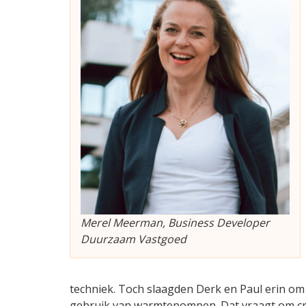
Merel Meerman, Business Developer
Duurzaam Vastgoed
techniek. Toch slaagden Derk en Paul erin om s
gebruik van warmtepompen. Dat vraagt om crea