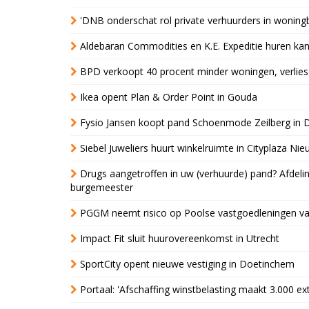
'DNB onderschat rol private verhuurders in wonin
Aldebaran Commodities en K.E. Expeditie huren ka
BPD verkoopt 40 procent minder woningen, verlies
Ikea opent Plan & Order Point in Gouda
Fysio Jansen koopt pand Schoenmode Zeilberg in 
Siebel Juweliers huurt winkelruimte in Cityplaza Ni
Drugs aangetroffen in uw (verhuurde) pand? Afde
burgemeester
PGGM neemt risico op Poolse vastgoedleningen va
Impact Fit sluit huurovereenkomst in Utrecht
SportCity opent nieuwe vestiging in Doetinchem
Portaal: 'Afschaffing winstbelasting maakt 3.000 e