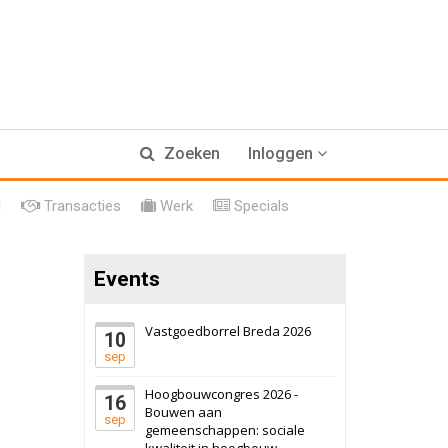
17 september 2026
Voormalig
Zoeken
Inloggen
politiebureau
Hilversum
Bekijk
l
Transacties
Werk
Specials
17 september 2026
Voormalig
politiebureau
Events
Zaandam
Bekijk
8 september 2026
Zorgcomplex
Vastgoedborrel Breda 2026
10
sep
Zwanenburg
Bekijk
Hoogbouwcongres 2026 -
16
6 oktober 2026
Transformatieobject
Bouwen aan
sep
gemeenschappen: sociale
kwaliteit in hoogbouw