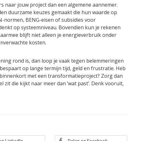
rs naar jouw project dan een algemene aannemer.
rden duurzame keuzes gemaakt die hun waarde op
EN-normen, BENG-eisen of subsidies voor
denkt op systeemniveau. Bovendien kun je rekenen
aarmee blijft niet alleen je energieverbruik onder
onverwachte kosten.
kening rond is, dan loop je vaak tegen belemmeringen
espaart op lange termijn tijd, geld en frustratie. Heb
e binnenkort met een transformatieproject? Zorg dan
el zit die kijkt naar meer dan ‘wat past’. Denk vooruit,
.
op LinkedIn
Delen op Facebook