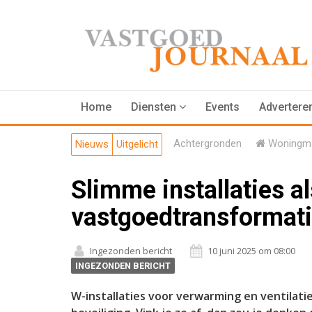
Home
Diensten
Events
Advertere
Achtergronden
Woningma
Nieuws
Uitgelicht
Slimme installaties a
vastgoedtransformat
Ingezonden bericht
10 juni 2025 om 08:00
INGEZONDEN BERICHT
W-installaties voor verwarming en ventilatie.