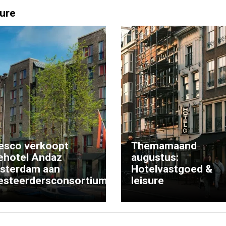
ure
esco verkoopt
Themamaand
ehotel Andaz
augustus:
sterdam aan
Hotelvastgoed &
esteerdersconsortium
leisure