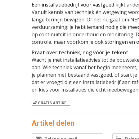
Een
installatiebedrijf voor vastgoed
kijkt ande
Vanuit kennis van techniek én wetgeving wo
lange termijn bewijzen. Of het nu gaat om N
verduurzaming: je hebt iemand nodig die mee
op continuïteit in onderhoud en monitoring. D
controle, maar voorkom je ook storingen en 
Praat over techniek, nog vóór je tekent
Wacht je met installatieadvies tot de bouwte
aan. Wie techniek vanaf het begin meeneemt, b
je plannen met bestaand vastgoed, of start j
dat er vroegtijdig een installatiebedrijf aan taf
en kies voor installaties die écht meebewegen
GRATIS ARTIKEL
Artikel delen
Delen via e-mail
Delen 