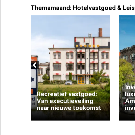
Themamaand: Hotelvastgoed & Leis
Previous
Inv
e
Recreatief vastgoed:
lux
t met
Van executieveiling
Am
naar nieuwe toekomst
inv