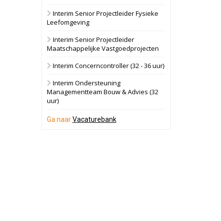
Interim Senior Projectleider Fysieke
Schuinesloot
Bekijk
Leefomgeving
27 augustus 2026
Binnenvaartschip
Interim Senior Projectleider
Maatschappelijke Vastgoedprojecten
Panheel
Bekijk
Interim Concerncontroller (32 - 36 uur)
17 september 2026
Voormalig
Interim Ondersteuning
politiebureau
Managementteam Bouw & Advies (32
uur)
Dordrecht
Bekijk
17 september 2026
Ga naar
Vacaturebank
Voormalig
politiebureau
Hilversum
Bekijk
17 september 2026
Voormalig
politiebureau
Zaandam
Bekijk
8 september 2026
Zorgcomplex