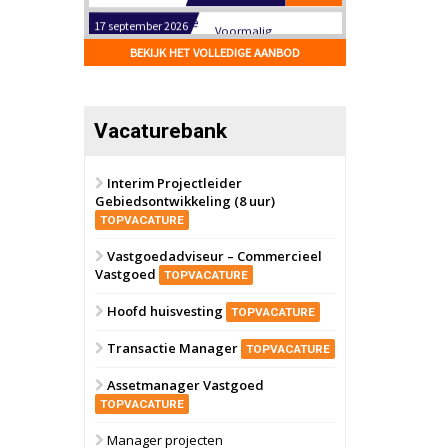
Hilversum
Bekijk
17 september 2026
BEKIJK HET VOLLEDIGE AANBOD
Voormalig
politiebureau
Zaandam
Bekijk
Vacaturebank
8 september 2026
Zorgcomplex
Interim Projectleider
Gebiedsontwikkeling (8 uur)
Zwanenburg
Bekijk
TOPVACATURE
6 oktober 2026
Transformatieobject
Vastgoedadviseur – Commercieel
Vastgoed
TOPVACATURE
Schiedam
Bekijk
Hoofd huisvesting
TOPVACATURE
22 september 2026
Attractiepark
Transactie Manager
TOPVACATURE
Assetmanager Vastgoed
Oranje
Bekijk
TOPVACATURE
28 september 2026
Grootschalig
Manager projecten
bedrijventerrein