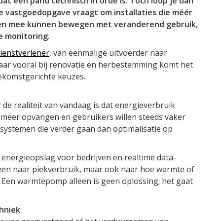
 dat een pand technisch in orde is. Toch loop je dan
se vastgoedopgave vraagt om installaties die méér
ten mee kunnen bewegen met veranderend gebruik,
le monitoring.
dienstverlener
, van eenmalige uitvoerder naar
aar vooral bij renovatie en herbestemming komt het
ekomstgerichte keuzes.
 de realiteit van vandaag is dat energieverbruik
 meer opvangen en gebruikers willen steeds vaker
systemen die verder gaan dan optimalisatie op
, energieopslag voor bedrijven en realtime data-
alleen naar piekverbruik, maar ook naar hoe warmte of
 Een warmtepomp alleen is geen oplossing; het gaat
chniek