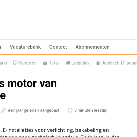
n
Vacaturebank
Contact
Abonnementen
rkt
Kantoren
Retail
Logistiek
Juridisch | Fiscaa
ls motor van
ie
één jaar geleden aangepast
3 minuten leestijd
 E-installaties voor verlichting, bekabeling en