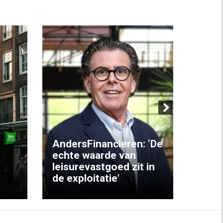
Next
AndersFinancieren: ‘De
echte waarde van
Elke
leisurevastgoed zit in
hote
de exploitatie’
inzic