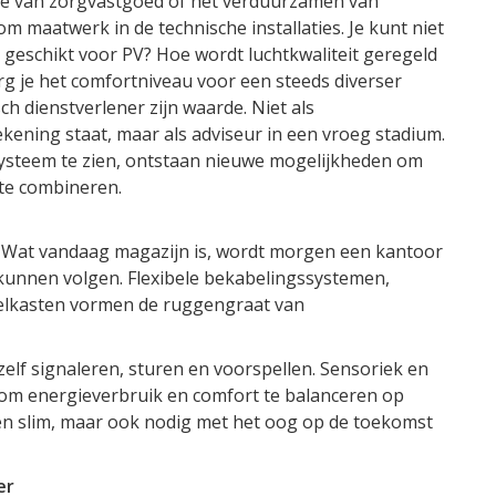
e van zorgvastgoed of het verduurzamen van
 maatwerk in de technische installaties. Je kunt niet
 geschikt voor PV? Hoe wordt luchtkwaliteit geregeld
g je het comfortniveau voor een steeds diverser
ch dienstverlener zijn waarde. Niet als
ening staat, maar als adviseur in een vroeg stadium.
systeem te zien, ontstaan nieuwe mogelijkheden om
 te combineren.
. Wat vandaag magazijn is, wordt morgen een kantoor
 kunnen volgen. Flexibele bekabelingssystemen,
elkasten vormen de ruggengraat van
elf signaleren, sturen en voorspellen. Sensoriek en
m energieverbruik en comfort te balanceren op
leen slim, maar ook nodig met het oog op de toekomst
er