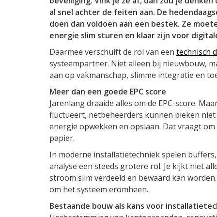
beveiliging. Vink je ze af, dan zou je denken
al snel achter de feiten aan. De hedendaag
doen dan voldoen aan een bestek. Ze moe
energie slim sturen en klaar zijn voor digita
Daarmee verschuift de rol van een
technisch 
systeempartner. Niet alleen bij nieuwbouw, m
aan op vakmanschap, slimme integratie en to
Meer dan een goede EPC score
Jarenlang draaide alles om de EPC-score. Maar
fluctueert, netbeheerders kunnen pieken niet
energie opwekken en opslaan. Dat vraagt om 
papier.
In moderne installatietechniek spelen buffers
analyse een steeds grotere rol. Je kijkt niet 
stroom slim verdeeld en bewaard kan worden.
om het systeem eromheen.
Bestaande bouw als kans voor installatiete