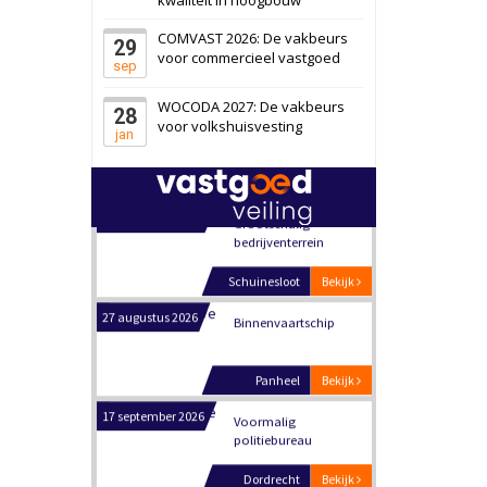
Schiedam
Bekijk
COMVAST 2026: De vakbeurs
29
22 september 2026
Attractiepark
voor commercieel vastgoed
sep
WOCODA 2027: De vakbeurs
28
Oranje
Bekijk
voor volkshuisvesting
jan
28 september 2026
Grootschalig
bedrijventerrein
Schuinesloot
Bekijk
27 augustus 2026
Binnenvaartschip
Panheel
Bekijk
17 september 2026
Voormalig
politiebureau
Dordrecht
Bekijk
17 september 2026
Voormalig
politiebureau