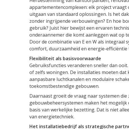
Herbestemming van kantoorpanden, renovati
appartementencomplexen: elk project vraagt om
uitgaan van standaard oplossingen. Is het dak
zonder ingrijpende verbouwingen? En hoe bor
gebruik? Juist hier bewijst een ervaren technis
onderaannemer die komt aanleggen wat op tek
Door de combinatie van E en W als integraal 
comfort, duurzaamheid en energie-efficiëntie
Flexibiliteit als basisvoorwaarde
Gebruiksfuncties veranderen sneller dan ooit
of zelfs woningen. De installaties moeten dat
aanpasbare luchtkanalen en modulaire schak
toekomstbestendige gebouwen.
Daarnaast groeit de vraag naar systemen die z
gebouwbeheersystemen maken het mogelijk o
basis van werkelijke bezetting. Dat is niet al
van energietechniek.
Het installatiebedrijf als strategische partn