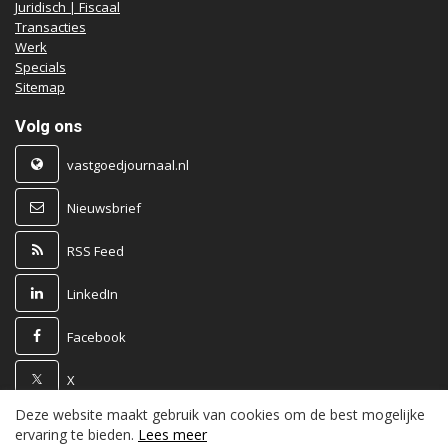
Juridisch | Fiscaal
Transacties
Werk
Specials
Sitemap
Volg ons
vastgoedjournaal.nl
Nieuwsbrief
RSS Feed
LinkedIn
Facebook
X
Deze website maakt gebruik van cookies om de best mogelijke
Powered by
ervaring te bieden.
Lees meer