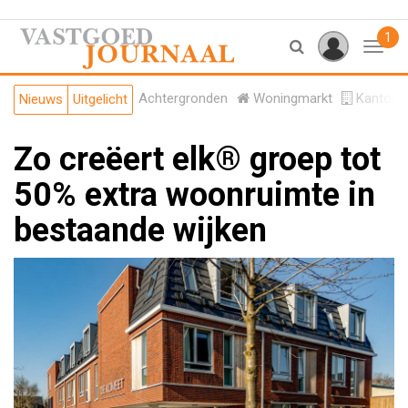
1
Toggl
Achtergronden
Woningmarkt
Kantore
Nieuws
Uitgelicht
Zo creëert elk® groep tot
50% extra woonruimte in
bestaande wijken