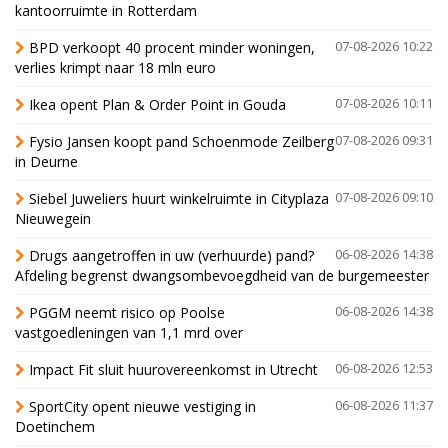
kantoorruimte in Rotterdam
BPD verkoopt 40 procent minder woningen,
07-08-2026 10:22
verlies krimpt naar 18 mln euro
Ikea opent Plan & Order Point in Gouda
07-08-2026 10:11
Fysio Jansen koopt pand Schoenmode Zeilberg
07-08-2026 09:31
in Deurne
Siebel Juweliers huurt winkelruimte in Cityplaza
07-08-2026 09:10
Nieuwegein
Drugs aangetroffen in uw (verhuurde) pand?
06-08-2026 14:38
Afdeling begrenst dwangsombevoegdheid van de burgemeester
PGGM neemt risico op Poolse
06-08-2026 14:38
vastgoedleningen van 1,1 mrd over
Impact Fit sluit huurovereenkomst in Utrecht
06-08-2026 12:53
SportCity opent nieuwe vestiging in
06-08-2026 11:37
Doetinchem