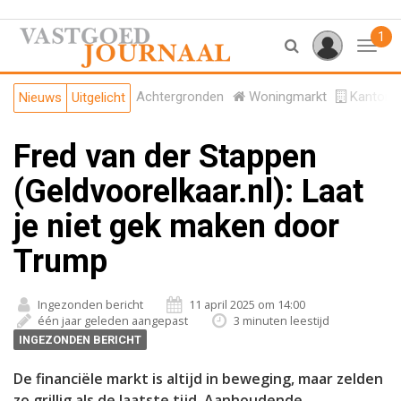
1
Toggl
Achtergronden
Woningmarkt
Kantore
Nieuws
Uitgelicht
Fred van der Stappen
(Geldvoorelkaar.nl): Laat
je niet gek maken door
Trump
Ingezonden bericht
11 april 2025 om 14:00
één jaar geleden aangepast
3 minuten leestijd
INGEZONDEN BERICHT
De financiële markt is altijd in beweging, maar zelden
zo grillig als de laatste tijd. Aanhoudende