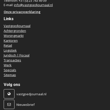
Telefoon: +31 (0) 23 743 49 09
E-mail:
info@vastgoedjournaal.nl
Onze privacyverklaring
Links
Vastgoedjournaal
Achtergronden
Woningmarkt
Kantoren
Retail
Logistiek
Juridisch | Fiscaal
Transacties
Werk
Specials
Sitemap
Volg ons
vastgoedjournaal.nl
Nieuwsbrief