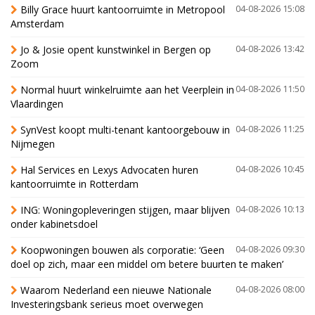
Billy Grace huurt kantoorruimte in Metropool
04-08-2026 15:08
Amsterdam
Jo & Josie opent kunstwinkel in Bergen op
04-08-2026 13:42
Zoom
Normal huurt winkelruimte aan het Veerplein in
04-08-2026 11:50
Vlaardingen
SynVest koopt multi-tenant kantoorgebouw in
04-08-2026 11:25
Nijmegen
Hal Services en Lexys Advocaten huren
04-08-2026 10:45
kantoorruimte in Rotterdam
ING: Woningopleveringen stijgen, maar blijven
04-08-2026 10:13
onder kabinetsdoel
Koopwoningen bouwen als corporatie: ‘Geen
04-08-2026 09:30
doel op zich, maar een middel om betere buurten te maken’
Waarom Nederland een nieuwe Nationale
04-08-2026 08:00
Investeringsbank serieus moet overwegen