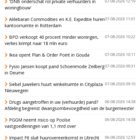
'DNB onderschat rol private verhuurders in
07-08-2026 12:19
woningbouw'
Aldebaran Commodities en K.E. Expeditie huren
07-08-2026 11:01
kantoorruimte in Rotterdam
BPD verkoopt 40 procent minder woningen,
07-08-2026 10:22
verlies krimpt naar 18 mln euro
Ikea opent Plan & Order Point in Gouda
07-08-2026 10:11
Fysio Jansen koopt pand Schoenmode Zeilberg
07-08-2026 09:31
in Deurne
Siebel Juweliers huurt winkelruimte in Cityplaza
07-08-2026 09:10
Nieuwegein
Drugs aangetroffen in uw (verhuurde) pand?
06-08-2026 14:38
Afdeling begrenst dwangsombevoegdheid van de burgemeester
PGGM neemt risico op Poolse
06-08-2026 14:38
vastgoedleningen van 1,1 mrd over
Impact Fit sluit huurovereenkomst in Utrecht
06-08-2026 12:53