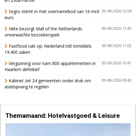
en 230a-ruimte
Segro stemt in met overnamebod van 16 mrd
05-08-2026 12:28
euro
Hitte bezorgt Mall of the Netherlands
05-08-2026 11:42
onverwachte bezoekerspiek
Fastfood rukt op: Nederland telt inmiddels
05-08-2026 11:02
19.400 zaken
Vergunning voor ruim 800 appartementen in
05-08-2026 10:41
Haarlem definitief
Kabinet zet 24 gemeenten onder druk om
05-08-2026 09:43
asielopvang te regelen
Themamaand: Hotelvastgoed & Leisure