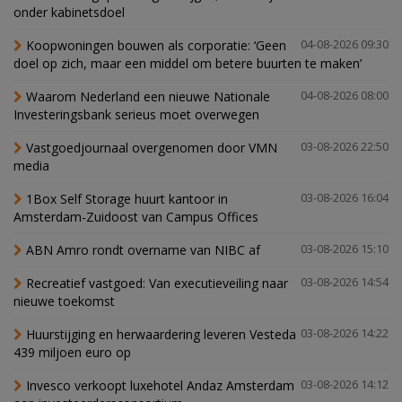
onder kabinetsdoel
Koopwoningen bouwen als corporatie: ‘Geen
04-08-2026 09:30
doel op zich, maar een middel om betere buurten te maken’
Waarom Nederland een nieuwe Nationale
04-08-2026 08:00
Investeringsbank serieus moet overwegen
Vastgoedjournaal overgenomen door VMN
03-08-2026 22:50
media
1Box Self Storage huurt kantoor in
03-08-2026 16:04
Amsterdam-Zuidoost van Campus Offices
ABN Amro rondt overname van NIBC af
03-08-2026 15:10
Recreatief vastgoed: Van executieveiling naar
03-08-2026 14:54
nieuwe toekomst
Huurstijging en herwaardering leveren Vesteda
03-08-2026 14:22
439 miljoen euro op
Invesco verkoopt luxehotel Andaz Amsterdam
03-08-2026 14:12