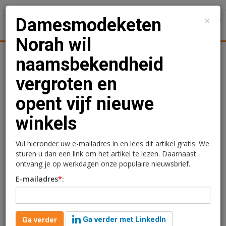
×
Damesmodeketen
1
Toggl
Norah wil
Kantoren
Retail
Logistiek
Juridisch | Fiscaal
Transa
naamsbekendheid
vergroten en
Damesmodeketen Norah
opent vijf nieuwe
wil naamsbekendheid
winkels
vergroten en
opent vijf nieuwe winkels
Vul hieronder uw e-mailadres in en lees dit artikel gratis. We
sturen u dan een link om het artikel te lezen. Daarnaast
ontvang je op werkdagen onze populaire nieuwsbrief.
Redactie
6 januari 2025 om 11:16
E-mailadres
*
:
2 jaar geleden aangepast
1 minuut leestijd
Damesmodeketen Norah opent vijf nieuwe
winkels. Daarmee zet het bedrijf in op de groei van
Ga verder met LinkedIn
Ga verder