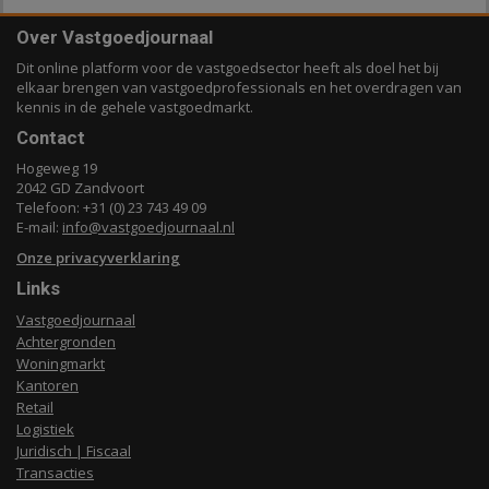
Over Vastgoedjournaal
Dit online platform voor de vastgoedsector heeft als doel het bij
elkaar brengen van vastgoedprofessionals en het overdragen van
kennis in de gehele vastgoedmarkt.
Contact
Hogeweg 19
2042 GD Zandvoort
Telefoon: +31 (0) 23 743 49 09
E-mail:
info@vastgoedjournaal.nl
Onze privacyverklaring
Links
Vastgoedjournaal
Achtergronden
Woningmarkt
Kantoren
Retail
Logistiek
Juridisch | Fiscaal
Transacties