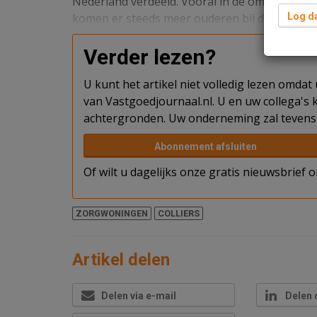
Nederland verdeeld. Vooral in de omgeving v
komen er steeds meer ouderen bij die op zo
Log da
Verder lezen?
U kunt het artikel niet volledig lezen omda
van Vastgoedjournaal.nl. U en uw collega's k
achtergronden. Uw onderneming zal tevens 
Abonnement afsluiten
Of wilt u dagelijks onze gratis nieuwsbrief
ZORGWONINGEN
COLLIERS
Artikel delen
Delen via e-mail
Delen 