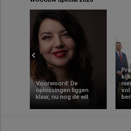
Previous
ng:
Pro
kij
Voorwoord: De
nie
ke
oplossingen liggen
vol
klaar, nu nog de wil
ben