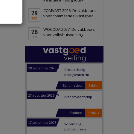
Schiedam
Bekijk
COMVAST 2026: De vakbeurs
29
22 september 2026
Attractiepark
voor commercieel vastgoed
sep
WOCODA 2027: De vakbeurs
28
Oranje
Bekijk
voor volkshuisvesting
jan
28 september 2026
Grootschalig
bedrijventerrein
Schuinesloot
Bekijk
27 augustus 2026
Binnenvaartschip
Panheel
Bekijk
17 september 2026
Voormalig
politiebureau
Dordrecht
Bekijk
17 september 2026
Voormalig
politiebureau