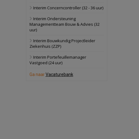
Interim Concerncontroller (32 - 36 uur)
Schuinesloot
Bekijk
Interim Ondersteuning
27 augustus 2026
Binnenvaartschip
Managementteam Bouw & Advies (32
uur)
Panheel
Bekijk
Interim Bouwkundig Projectleider
Ziekenhuis (ZZP)
17 september 2026
Voormalig
politiebureau
Interim Portefeuillemanager
Vastgoed (24 uur)
Dordrecht
Bekijk
Ga naar
Vacaturebank
17 september 2026
Voormalig
politiebureau
Hilversum
Bekijk
17 september 2026
Voormalig
politiebureau
Zaandam
Bekijk
8 september 2026
Zorgcomplex