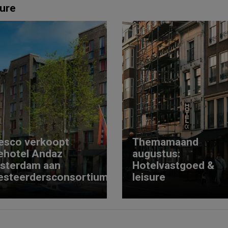
ure
esco verkoopt
Themamaand
ehotel Andaz
augustus:
sterdam aan
Hotelvastgoed &
esteerdersconsortium
leisure