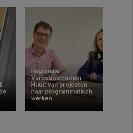
Next
Regionale
Verbouwstromen
‘We w
l
Huur: van projecten
koop
ie
naar programmatisch
gewo
werken
krijg