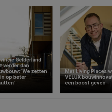
vincie Gelderland
kt verder dan
uwbouw: ‘We zetten
Met Living Places wi
 in op beter
VELUX bouwinnovat
utten’
een boost geven