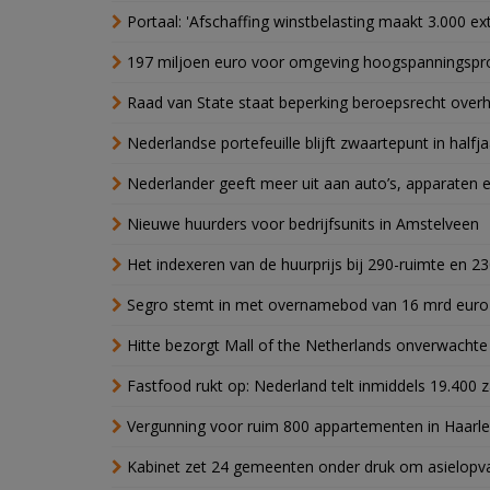
Portaal: 'Afschaffing winstbelasting maakt 3.000 e
197 miljoen euro voor omgeving hoogspanningspr
Raad van State staat beperking beroepsrecht over
Nederlandse portefeuille blijft zwaartepunt in halfja
Nederlander geeft meer uit aan auto’s, apparaten 
Nieuwe huurders voor bedrijfsunits in Amstelveen
Het indexeren van de huurprijs bij 290-ruimte en 2
Segro stemt in met overnamebod van 16 mrd euro
Hitte bezorgt Mall of the Netherlands onverwacht
Fastfood rukt op: Nederland telt inmiddels 19.400 
Vergunning voor ruim 800 appartementen in Haarlem
Kabinet zet 24 gemeenten onder druk om asielopva