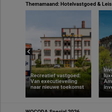
Themamaand: Hotelvastgoed & Leis
Previous
Inv
e
Recreatief vastgoed:
lux
t met
Van executieveiling
Am
naar nieuwe toekomst
inv
WOCODA Special 2026