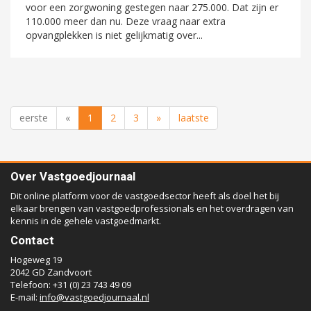
voor een zorgwoning gestegen naar 275.000. Dat zijn er
110.000 meer dan nu. Deze vraag naar extra
opvangplekken is niet gelijkmatig over...
eerste
«
1
2
3
»
laatste
Over Vastgoedjournaal
Dit online platform voor de vastgoedsector heeft als doel het bij
elkaar brengen van vastgoedprofessionals en het overdragen van
kennis in de gehele vastgoedmarkt.
Contact
Hogeweg 19
2042 GD Zandvoort
Telefoon: +31 (0) 23 743 49 09
E-mail:
info@vastgoedjournaal.nl