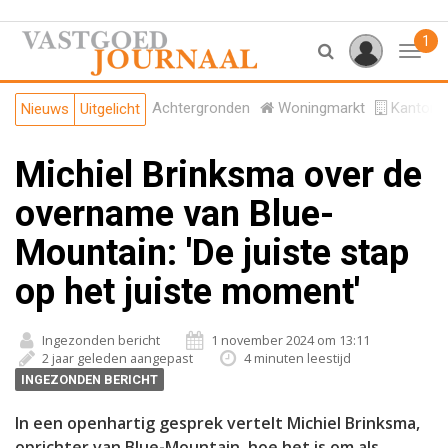
1
Toggl
Achtergronden
Woningmarkt
Kantore
Nieuws
Uitgelicht
Michiel Brinksma over de
overname van Blue-
Mountain: 'De juiste stap
op het juiste moment'
Ingezonden bericht
1 november 2024 om 13:11
2 jaar geleden aangepast
4 minuten leestijd
INGEZONDEN BERICHT
In een openhartig gesprek vertelt Michiel Brinksma,
oprichter van Blue-Mountain, hoe het is om als