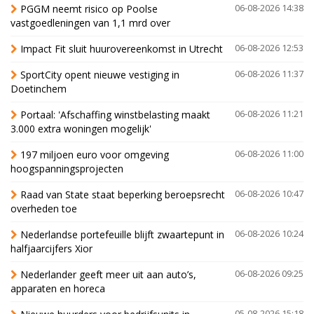
PGGM neemt risico op Poolse
06-08-2026 14:38
vastgoedleningen van 1,1 mrd over
Impact Fit sluit huurovereenkomst in Utrecht
06-08-2026 12:53
SportCity opent nieuwe vestiging in
06-08-2026 11:37
Doetinchem
Portaal: 'Afschaffing winstbelasting maakt
06-08-2026 11:21
3.000 extra woningen mogelijk'
197 miljoen euro voor omgeving
06-08-2026 11:00
hoogspanningsprojecten
Raad van State staat beperking beroepsrecht
06-08-2026 10:47
overheden toe
Nederlandse portefeuille blijft zwaartepunt in
06-08-2026 10:24
halfjaarcijfers Xior
Nederlander geeft meer uit aan auto’s,
06-08-2026 09:25
apparaten en horeca
05-08-2026 15:18