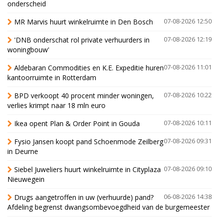
onderscheid
MR Marvis huurt winkelruimte in Den Bosch
07-08-2026 12:50
'DNB onderschat rol private verhuurders in
07-08-2026 12:19
woningbouw'
Aldebaran Commodities en K.E. Expeditie huren
07-08-2026 11:01
kantoorruimte in Rotterdam
BPD verkoopt 40 procent minder woningen,
07-08-2026 10:22
verlies krimpt naar 18 mln euro
Ikea opent Plan & Order Point in Gouda
07-08-2026 10:11
Fysio Jansen koopt pand Schoenmode Zeilberg
07-08-2026 09:31
in Deurne
Siebel Juweliers huurt winkelruimte in Cityplaza
07-08-2026 09:10
Nieuwegein
Drugs aangetroffen in uw (verhuurde) pand?
06-08-2026 14:38
Afdeling begrenst dwangsombevoegdheid van de burgemeester