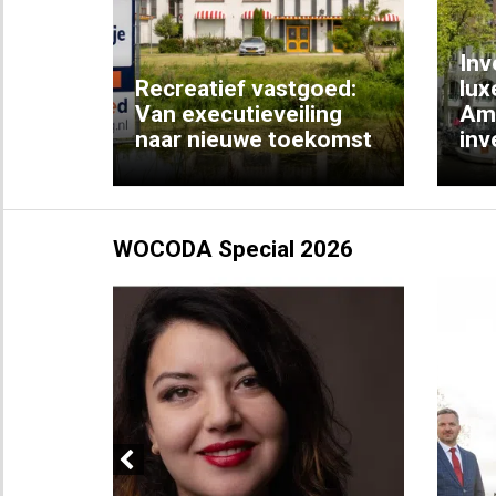
Previous
Inv
e
Recreatief vastgoed:
lux
t met
Van executieveiling
Am
naar nieuwe toekomst
inv
WOCODA Special 2026
Previous