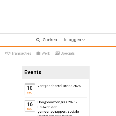
17 september 2026
Voormalig
Zoeken
Inloggen
politiebureau
Hilversum
Bekijk
l
Transacties
Werk
Specials
17 september 2026
Voormalig
politiebureau
Events
Zaandam
Bekijk
8 september 2026
Zorgcomplex
Vastgoedborrel Breda 2026
10
sep
Zwanenburg
Bekijk
Hoogbouwcongres 2026 -
16
6 oktober 2026
Transformatieobject
Bouwen aan
sep
gemeenschappen: sociale
kwaliteit in hoogbouw