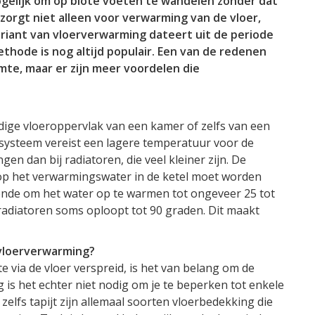
mogelijk om op blote voeten te wandelen zonder dat
zorgt niet alleen voor verwarming van de vloer,
ariant van vloerverwarming dateert uit de periode
hode is nog altijd populair. Een van de redenen
mte, maar er zijn meer voordelen die
ige vloeroppervlak van een kamer of zelfs van een
systeem vereist een lagere temperatuur voor de
en dan bij radiatoren, die veel kleiner zijn. De
p het verwarmingswater in de ketel moet worden
ende om het water op te warmen tot ongeveer 25 tot
radiatoren soms oploopt tot 90 graden. Dit maakt
 vloerverwarming?
via de vloer verspreid, is het van belang om de
 is het echter niet nodig om je te beperken tot enkele
zelfs tapijt zijn allemaal soorten vloerbedekking die