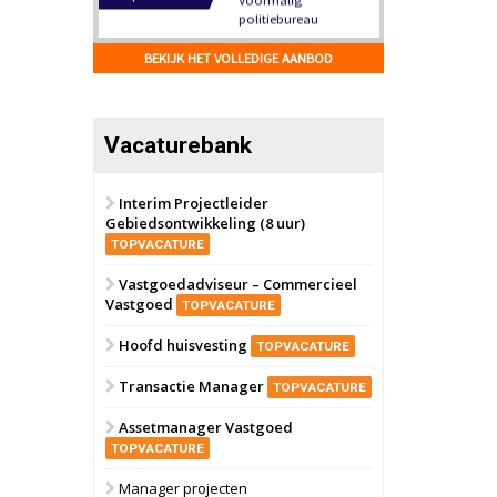
Hilversum
Bekijk
17 september 2026
BEKIJK HET VOLLEDIGE AANBOD
Voormalig
politiebureau
Zaandam
Bekijk
Vacaturebank
8 september 2026
Zorgcomplex
Interim Projectleider
Gebiedsontwikkeling (8 uur)
Zwanenburg
Bekijk
TOPVACATURE
6 oktober 2026
Transformatieobject
Vastgoedadviseur – Commercieel
Vastgoed
TOPVACATURE
Schiedam
Bekijk
Hoofd huisvesting
TOPVACATURE
22 september 2026
Attractiepark
Transactie Manager
TOPVACATURE
Assetmanager Vastgoed
Oranje
Bekijk
TOPVACATURE
28 september 2026
Grootschalig
Manager projecten
bedrijventerrein