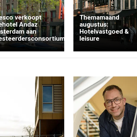
esco verkoopt
Themamaand
ehotel Andaz
augustus:
sterdam aan
Hotelvastgoed &
esteerdersconsortium
leisure