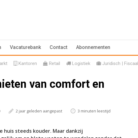
n
Vacaturebank
Contact
Abonnementen
rkt
Kantoren
Retail
Logistiek
Juridisch | Fiscaa
ieten van comfort en
0
2 jaar geleden aangepast
3 minuten leestijd
je huis steeds kouder. Maar dankzij