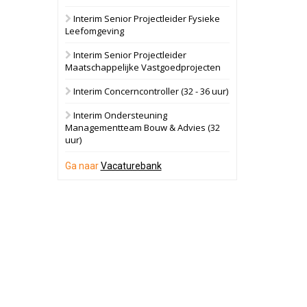
Interim Senior Projectleider Fysieke
Schuinesloot
Bekijk
Leefomgeving
27 augustus 2026
Binnenvaartschip
Interim Senior Projectleider
Maatschappelijke Vastgoedprojecten
Panheel
Bekijk
Interim Concerncontroller (32 - 36 uur)
17 september 2026
Voormalig
Interim Ondersteuning
politiebureau
Managementteam Bouw & Advies (32
uur)
Dordrecht
Bekijk
17 september 2026
Ga naar
Vacaturebank
Voormalig
politiebureau
Hilversum
Bekijk
17 september 2026
Voormalig
politiebureau
Zaandam
Bekijk
8 september 2026
Zorgcomplex