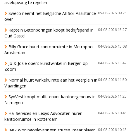
asielopvang te regelen
Sweco neemt het Belgische All Soil Assistance
05-08-2026 09:25
over
Kaptein Betonboringen koopt bedrijfspand in
04-08-2026 15:27
Oud Gastel
Billy Grace huurt kantoorruimte in Metropool
04-08-2026 15:08
Amsterdam
Jo & Josie opent kunstwinkel in Bergen op
04-08-2026 13:42
Zoom
Normal huurt winkelruimte aan het Veerplein in
04-08-2026 11:50
Vlaardingen
SynVest koopt multi-tenant kantoorgebouw in
04-08-2026 11:25
Nijmegen
Hal Services en Lexys Advocaten huren
04-08-2026 10:45
kantoorruimte in Rotterdam
ING: Woningopleveringen stijgen, maar blijven
04-08-2026 10:13