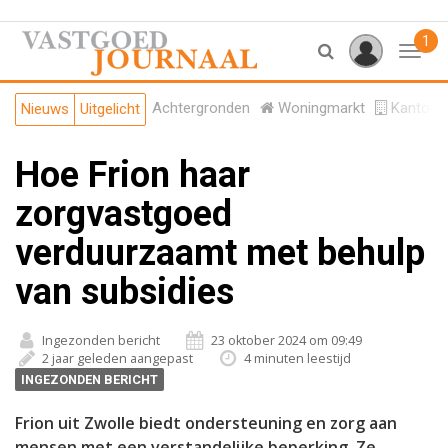
1
Toggl
Achtergronden
Woningmarkt
Kantore
Nieuws
Uitgelicht
Hoe Frion haar
zorgvastgoed
verduurzaamt met behulp
van subsidies
Ingezonden bericht
23 oktober 2024 om 09:49
2 jaar geleden aangepast
4 minuten leestijd
INGEZONDEN BERICHT
Frion uit Zwolle biedt ondersteuning en zorg aan
mensen met een verstandelijke beperking. Ze