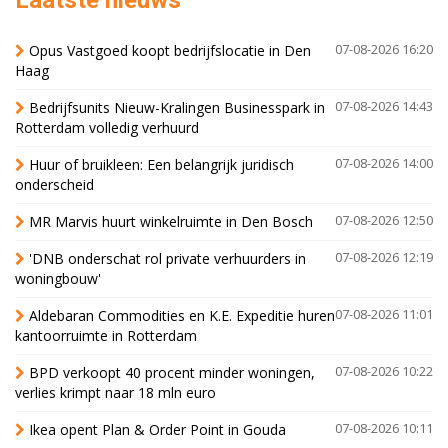
Laatste nieuws
Opus Vastgoed koopt bedrijfslocatie in Den
07-08-2026 16:20
Haag
Bedrijfsunits Nieuw-Kralingen Businesspark in
07-08-2026 14:43
Rotterdam volledig verhuurd
Huur of bruikleen: Een belangrijk juridisch
07-08-2026 14:00
onderscheid
MR Marvis huurt winkelruimte in Den Bosch
07-08-2026 12:50
'DNB onderschat rol private verhuurders in
07-08-2026 12:19
woningbouw'
Aldebaran Commodities en K.E. Expeditie huren
07-08-2026 11:01
kantoorruimte in Rotterdam
BPD verkoopt 40 procent minder woningen,
07-08-2026 10:22
verlies krimpt naar 18 mln euro
Ikea opent Plan & Order Point in Gouda
07-08-2026 10:11