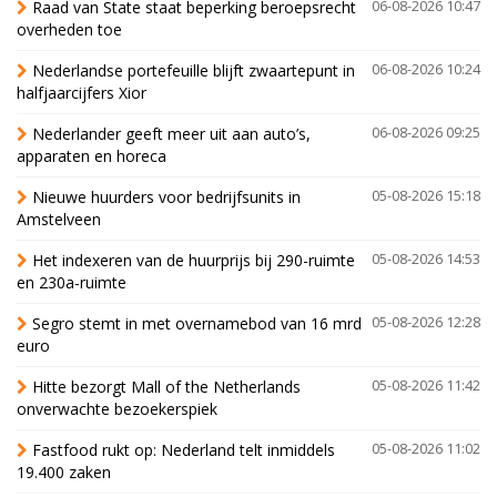
Raad van State staat beperking beroepsrecht
06-08-2026 10:47
overheden toe
Nederlandse portefeuille blijft zwaartepunt in
06-08-2026 10:24
halfjaarcijfers Xior
Nederlander geeft meer uit aan auto’s,
06-08-2026 09:25
apparaten en horeca
Nieuwe huurders voor bedrijfsunits in
05-08-2026 15:18
Amstelveen
Het indexeren van de huurprijs bij 290-ruimte
05-08-2026 14:53
en 230a-ruimte
Segro stemt in met overnamebod van 16 mrd
05-08-2026 12:28
euro
Hitte bezorgt Mall of the Netherlands
05-08-2026 11:42
onverwachte bezoekerspiek
Fastfood rukt op: Nederland telt inmiddels
05-08-2026 11:02
19.400 zaken