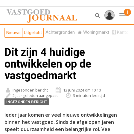
1
Toggl
Achtergronden
Woningmarkt
Kantore
Nieuws
Uitgelicht
Dit zijn 4 huidige
ontwikkelen op de
vastgoedmarkt
Ingezonden bericht
13 juni 2024 om 10:10
2 jaar geleden aangepast
3 minuten leestijd
INGEZONDEN BERICHT
Ieder jaar komen er veel nieuwe ontwikkelingen
binnen het vastgoed. Sinds de afgelopen jaren
speelt duurzaamheid een belangrijke rol. Veel