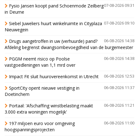
Fysio Jansen koopt pand Schoenmode Zeilberg
07-08-2026 09:31
in Deurne
Siebel Juweliers huurt winkelruimte in Cityplaza
07-08-2026 09:10
Nieuwegein
Drugs aangetroffen in uw (verhuurde) pand?
06-08-2026 14:38
Afdeling begrenst dwangsombevoegdheid van de burgemeester
PGGM neemt risico op Poolse
06-08-2026 14:38
vastgoedleningen van 1,1 mrd over
Impact Fit sluit huurovereenkomst in Utrecht
06-08-2026 12:53
SportCity opent nieuwe vestiging in
06-08-2026 11:37
Doetinchem
Portaal: 'Afschaffing winstbelasting maakt
06-08-2026 11:21
3.000 extra woningen mogelijk'
197 miljoen euro voor omgeving
06-08-2026 11:00
hoogspanningsprojecten