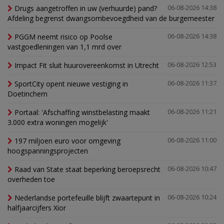
Drugs aangetroffen in uw (verhuurde) pand?
06-08-2026 14:38
Afdeling begrenst dwangsombevoegdheid van de burgemeester
PGGM neemt risico op Poolse
06-08-2026 14:38
vastgoedleningen van 1,1 mrd over
Impact Fit sluit huurovereenkomst in Utrecht
06-08-2026 12:53
SportCity opent nieuwe vestiging in
06-08-2026 11:37
Doetinchem
Portaal: 'Afschaffing winstbelasting maakt
06-08-2026 11:21
3.000 extra woningen mogelijk'
197 miljoen euro voor omgeving
06-08-2026 11:00
hoogspanningsprojecten
Raad van State staat beperking beroepsrecht
06-08-2026 10:47
overheden toe
Nederlandse portefeuille blijft zwaartepunt in
06-08-2026 10:24
halfjaarcijfers Xior