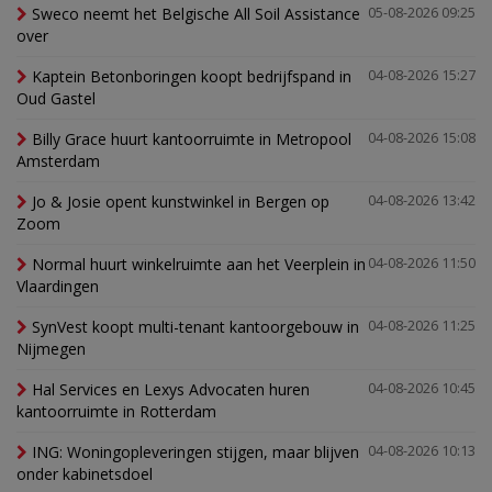
Sweco neemt het Belgische All Soil Assistance
05-08-2026 09:25
over
Kaptein Betonboringen koopt bedrijfspand in
04-08-2026 15:27
Oud Gastel
Billy Grace huurt kantoorruimte in Metropool
04-08-2026 15:08
Amsterdam
Jo & Josie opent kunstwinkel in Bergen op
04-08-2026 13:42
Zoom
Normal huurt winkelruimte aan het Veerplein in
04-08-2026 11:50
Vlaardingen
SynVest koopt multi-tenant kantoorgebouw in
04-08-2026 11:25
Nijmegen
Hal Services en Lexys Advocaten huren
04-08-2026 10:45
kantoorruimte in Rotterdam
ING: Woningopleveringen stijgen, maar blijven
04-08-2026 10:13
onder kabinetsdoel