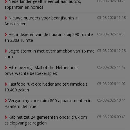
Nederlander geeft meer uit aan auto’s,
06-08-2026 09:25
apparaten en horeca
Nieuwe huurders voor bedrijfsunits in
05-08-2026 15:18
Amstelveen
Het indexeren van de huurprijs bij 290-ruimte
05-08-2026 14:53
en 230a-ruimte
Segro stemt in met overnamebod van 16 mrd
05-08-2026 12:28
euro
Hitte bezorgt Mall of the Netherlands
05-08-2026 11:42
onverwachte bezoekerspiek
Fastfood rukt op: Nederland telt inmiddels
05-08-2026 11:02
19.400 zaken
Vergunning voor ruim 800 appartementen in
05-08-2026 10:41
Haarlem definitief
Kabinet zet 24 gemeenten onder druk om
05-08-2026 09:43
asielopvang te regelen