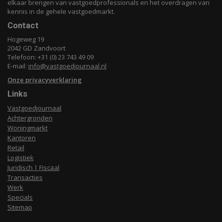
elkaar brengen van vastgoedprofessionals en het overdragen van
kennis in de gehele vastgoedmarkt.
Contact
Hogeweg 19
2042 GD Zandvoort
Telefoon: +31 (0) 23 743 49 09
E-mail:
info@vastgoedjournaal.nl
Onze privacyverklaring
Links
Vastgoedjournaal
Achtergronden
Woningmarkt
Kantoren
Retail
Logistiek
Juridisch | Fiscaal
Transacties
Werk
Specials
Sitemap