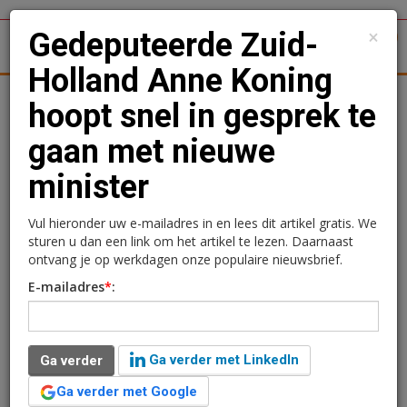
×
Gedeputeerde Zuid-
1
Toggl
Holland Anne Koning
tergronden
Woningmarkt
Kantoren
Retail
Logistiek
hoopt snel in gesprek te
gaan met nieuwe
Gedeputeerde Zuid-
minister
Holland Anne Koning
hoopt snel in gesprek te
Vul hieronder uw e-mailadres in en lees dit artikel gratis. We
sturen u dan een link om het artikel te lezen. Daarnaast
gaan met nieuwe minister
ontvang je op werkdagen onze populaire nieuwsbrief.
E-mailadres
*
:
Ga verder met LinkedIn
Ga verder
Ga verder met Google