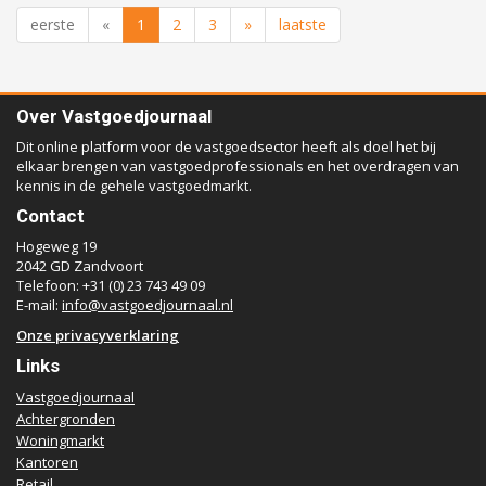
eerste
«
1
2
3
»
laatste
Over Vastgoedjournaal
Dit online platform voor de vastgoedsector heeft als doel het bij
elkaar brengen van vastgoedprofessionals en het overdragen van
kennis in de gehele vastgoedmarkt.
Contact
Hogeweg 19
2042 GD Zandvoort
Telefoon: +31 (0) 23 743 49 09
E-mail:
info@vastgoedjournaal.nl
Onze privacyverklaring
Links
Vastgoedjournaal
Achtergronden
Woningmarkt
Kantoren
Retail