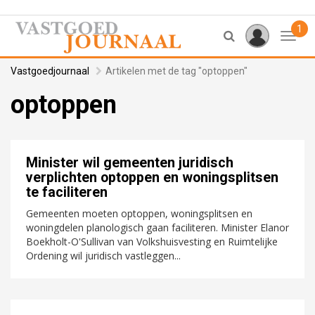
1
Toggl
Vastgoedjournaal
Artikelen met de tag "optoppen"
optoppen
Minister wil gemeenten juridisch
verplichten optoppen en woningsplitsen
te faciliteren
Gemeenten moeten optoppen, woningsplitsen en
woningdelen planologisch gaan faciliteren. Minister Elanor
Boekholt-O'Sullivan van Volkshuisvesting en Ruimtelijke
Ordening wil juridisch vastleggen...