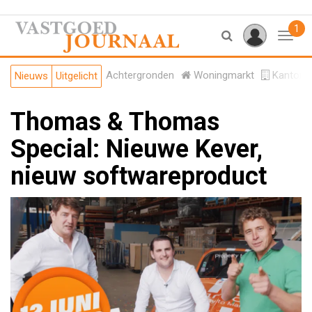
1
Toggl
Achtergronden
Woningmarkt
Kantore
Nieuws
Uitgelicht
Thomas & Thomas
Special: Nieuwe Kever,
nieuw softwareproduct