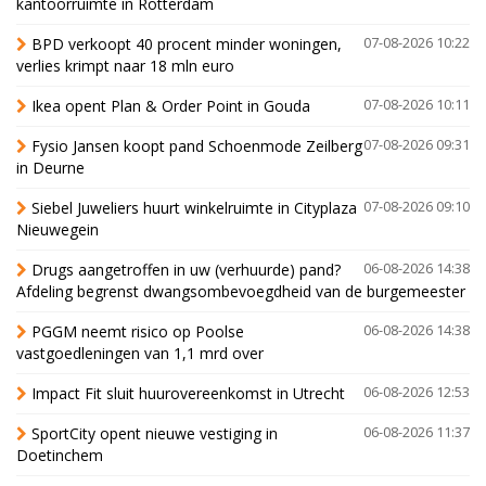
kantoorruimte in Rotterdam
BPD verkoopt 40 procent minder woningen,
07-08-2026 10:22
verlies krimpt naar 18 mln euro
Ikea opent Plan & Order Point in Gouda
07-08-2026 10:11
Fysio Jansen koopt pand Schoenmode Zeilberg
07-08-2026 09:31
in Deurne
Siebel Juweliers huurt winkelruimte in Cityplaza
07-08-2026 09:10
Nieuwegein
Drugs aangetroffen in uw (verhuurde) pand?
06-08-2026 14:38
Afdeling begrenst dwangsombevoegdheid van de burgemeester
PGGM neemt risico op Poolse
06-08-2026 14:38
vastgoedleningen van 1,1 mrd over
Impact Fit sluit huurovereenkomst in Utrecht
06-08-2026 12:53
SportCity opent nieuwe vestiging in
06-08-2026 11:37
Doetinchem