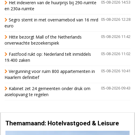
Het indexeren van de huurprijs bij 290-ruimte
05-08-2026 14:53
en 230a-ruimte
Segro stemt in met overnamebod van 16 mrd
05-08-2026 12:28
euro
Hitte bezorgt Mall of the Netherlands
05-08-2026 11:42
onverwachte bezoekerspiek
Fastfood rukt op: Nederland telt inmiddels
05-08-2026 11:02
19.400 zaken
Vergunning voor ruim 800 appartementen in
05-08-2026 10:41
Haarlem definitief
Kabinet zet 24 gemeenten onder druk om
05-08-2026 09:43
asielopvang te regelen
Themamaand: Hotelvastgoed & Leisure