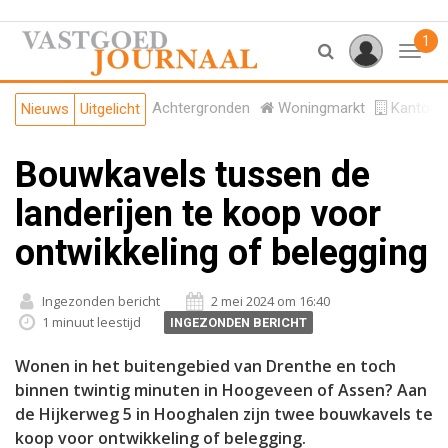
1
Toggl
Achtergronden
Woningmarkt
Kantore
Nieuws
Uitgelicht
Bouwkavels tussen de
landerijen te koop voor
ontwikkeling of belegging
Ingezonden bericht
2 mei 2024 om 16:40
1 minuut leestijd
INGEZONDEN BERICHT
Wonen in het buitengebied van Drenthe en toch
binnen twintig minuten in Hoogeveen of Assen? Aan
de Hijkerweg 5 in Hooghalen zijn twee bouwkavels te
koop voor ontwikkeling of belegging.