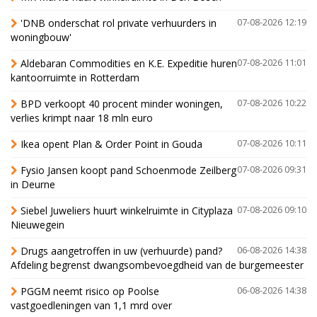
'DNB onderschat rol private verhuurders in
07-08-2026 12:19
woningbouw'
Aldebaran Commodities en K.E. Expeditie huren
07-08-2026 11:01
kantoorruimte in Rotterdam
BPD verkoopt 40 procent minder woningen,
07-08-2026 10:22
verlies krimpt naar 18 mln euro
Ikea opent Plan & Order Point in Gouda
07-08-2026 10:11
Fysio Jansen koopt pand Schoenmode Zeilberg
07-08-2026 09:31
in Deurne
Siebel Juweliers huurt winkelruimte in Cityplaza
07-08-2026 09:10
Nieuwegein
Drugs aangetroffen in uw (verhuurde) pand?
06-08-2026 14:38
Afdeling begrenst dwangsombevoegdheid van de burgemeester
PGGM neemt risico op Poolse
06-08-2026 14:38
vastgoedleningen van 1,1 mrd over