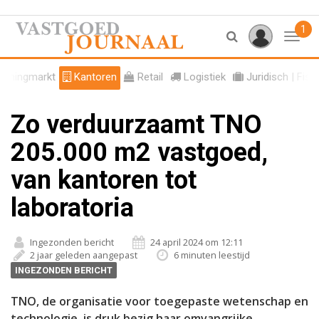
1
Toggl
oningmarkt
Kantoren
Retail
Logistiek
Juridisch | Fisc
Zo verduurzaamt TNO
205.000 m2 vastgoed,
van kantoren tot
laboratoria
Ingezonden bericht
24 april 2024 om 12:11
2 jaar geleden aangepast
6 minuten leestijd
INGEZONDEN BERICHT
TNO, de organisatie voor toegepaste wetenschap en
technologie, is druk bezig haar omvangrijke