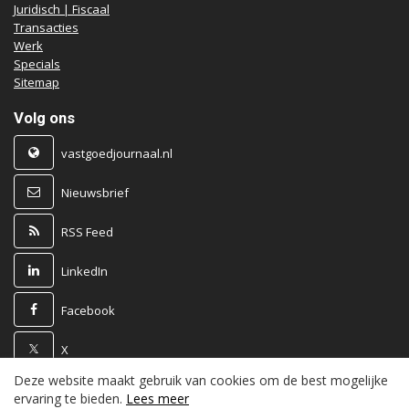
Juridisch | Fiscaal
Transacties
Werk
Specials
Sitemap
Volg ons
vastgoedjournaal.nl
Nieuwsbrief
RSS Feed
LinkedIn
Facebook
X
Deze website maakt gebruik van cookies om de best mogelijke
Powered by
ervaring te bieden.
Lees meer