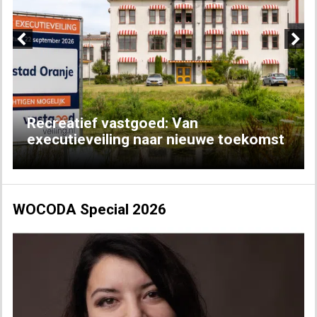
Previous
Next
Recreatief vastgoed: Van
executieveiling naar nieuwe toekomst
WOCODA Special 2026