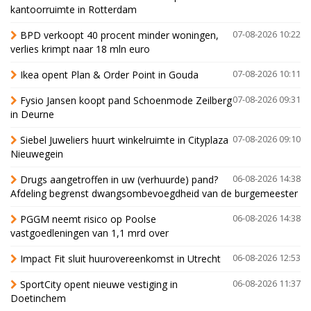
kantoorruimte in Rotterdam
BPD verkoopt 40 procent minder woningen,
07-08-2026 10:22
verlies krimpt naar 18 mln euro
Ikea opent Plan & Order Point in Gouda
07-08-2026 10:11
Fysio Jansen koopt pand Schoenmode Zeilberg
07-08-2026 09:31
in Deurne
Siebel Juweliers huurt winkelruimte in Cityplaza
07-08-2026 09:10
Nieuwegein
Drugs aangetroffen in uw (verhuurde) pand?
06-08-2026 14:38
Afdeling begrenst dwangsombevoegdheid van de burgemeester
PGGM neemt risico op Poolse
06-08-2026 14:38
vastgoedleningen van 1,1 mrd over
Impact Fit sluit huurovereenkomst in Utrecht
06-08-2026 12:53
SportCity opent nieuwe vestiging in
06-08-2026 11:37
Doetinchem