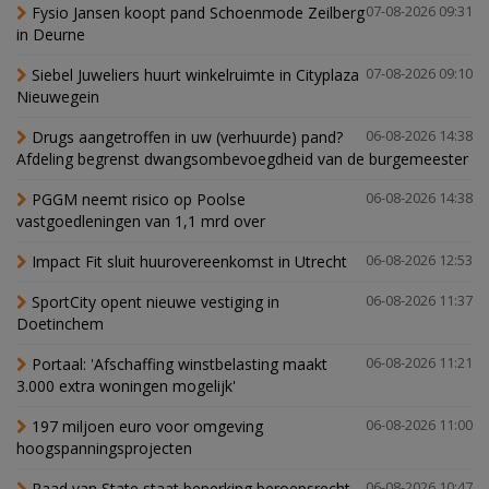
Fysio Jansen koopt pand Schoenmode Zeilberg
07-08-2026 09:31
in Deurne
Siebel Juweliers huurt winkelruimte in Cityplaza
07-08-2026 09:10
Nieuwegein
Drugs aangetroffen in uw (verhuurde) pand?
06-08-2026 14:38
Afdeling begrenst dwangsombevoegdheid van de burgemeester
PGGM neemt risico op Poolse
06-08-2026 14:38
vastgoedleningen van 1,1 mrd over
Impact Fit sluit huurovereenkomst in Utrecht
06-08-2026 12:53
SportCity opent nieuwe vestiging in
06-08-2026 11:37
Doetinchem
Portaal: 'Afschaffing winstbelasting maakt
06-08-2026 11:21
3.000 extra woningen mogelijk'
197 miljoen euro voor omgeving
06-08-2026 11:00
hoogspanningsprojecten
Raad van State staat beperking beroepsrecht
06-08-2026 10:47