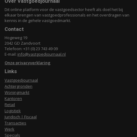
Over Vastgoedjournaal
Dit online platform voor de vastgoedsector heeft als doel het bij
elkaar brengen van vastgoedprofessionals en het overdragen van
kennis in de gehele vastgoedmarkt.
Contact
Hogeweg 19
2042 GD Zandvoort
Telefoon: +31 (0) 23 743 49 09
E-mail:
info@vastgoedjournaal.nl
Onze privacyverklaring
Links
Vastgoedjournaal
Achtergronden
Woningmarkt
Kantoren
Retail
Logistiek
Juridisch | Fiscaal
Transacties
Werk
Specials