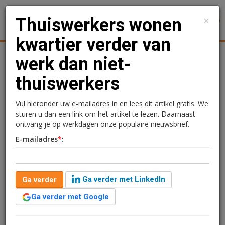
×
Thuiswerkers wonen
1
Toggl
kwartier verder van
oningmarkt
Kantoren
Retail
Logistiek
Juridisch | Fisc
werk dan niet-
thuiswerkers
Thuiswerkers wonen
kwartier verder van werk
Vul hieronder uw e-mailadres in en lees dit artikel gratis. We
sturen u dan een link om het artikel te lezen. Daarnaast
dan niet-thuiswerkers
ontvang je op werkdagen onze populaire nieuwsbrief.
E-mailadres
*
:
Redactie
17 april 2024 om 09:12
2 jaar geleden aangepast
2 minuten leestijd
Ga verder met LinkedIn
Ga verder
Mensen die thuiswerken zijn, als ze naar hun werk
gaan, gemiddeld een kwartier langer onderweg dan
Ga verder met Google
werknemers die niet thuiswerken. Het wegvallen van de
reistijd of reiskosten is dan ook voor de helft van de