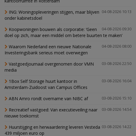
kantoorruimte in Rotterdam
ING: Woningopleveringen stijgen, maar blijven
04-08-2026 10:13
onder kabinetsdoel
Koopwoningen bouwen als corporatie: ‘Geen
04-08-2026 09:30
doel op zich, maar een middel om betere buurten te maken’
Waarom Nederland een nieuwe Nationale
04-08-2026 08:00
Investeringsbank serieus moet overwegen
Vastgoedjournaal overgenomen door VMN
03-08-2026 22:50
media
1Box Self Storage huurt kantoor in
03-08-2026 16:04
Amsterdam-Zuidoost van Campus Offices
ABN Amro rondt overname van NIBC af
03-08-2026 15:10
Recreatief vastgoed: Van executieveiling naar
03-08-2026 14:54
nieuwe toekomst
Huurstijging en herwaardering leveren Vesteda
03-08-2026 14:22
439 miljoen euro op