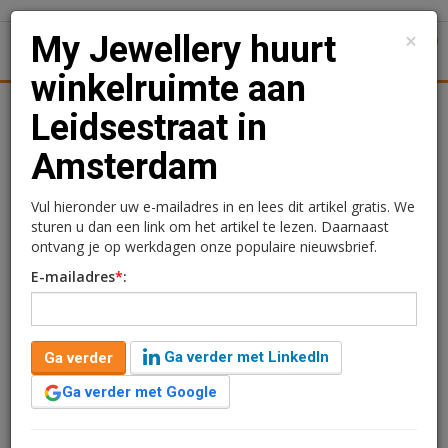
×
My Jewellery huurt
1
Toggl
winkelruimte aan
tiek
Juridisch | Fiscaal
Transacties
Werk
Specials
Leidsestraat in
Amsterdam
My Jewellery huurt
winkelruimte aan
Vul hieronder uw e-mailadres in en lees dit artikel gratis. We
sturen u dan een link om het artikel te lezen. Daarnaast
Leidsestraat in
ontvang je op werkdagen onze populaire nieuwsbrief.
E-mailadres
*
:
Amsterdam
Redactie
16 april 2024 om 13:53
Ga verder met LinkedIn
Ga verder
2 jaar geleden aangepast
1 minuut leestijd
Ga verder met Google
a.s.r. real estate heeft namens het ASR Dutch Prime
Retail Fund een langjarige huurovereenkomst gesloten