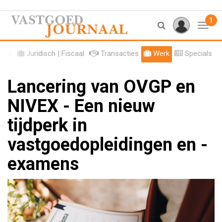
1
Toggl
tiek
Juridisch | Fiscaal
Transacties
Werk
Specials
Lancering van OVGP en
NIVEX - Een nieuw
tijdperk in
vastgoedopleidingen en -
examens