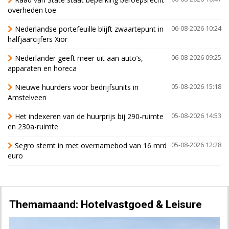
overheden toe
Nederlandse portefeuille blijft zwaartepunt in
06-08-2026 10:24
halfjaarcijfers Xior
Nederlander geeft meer uit aan auto’s,
06-08-2026 09:25
apparaten en horeca
Nieuwe huurders voor bedrijfsunits in
05-08-2026 15:18
Amstelveen
Het indexeren van de huurprijs bij 290-ruimte
05-08-2026 14:53
en 230a-ruimte
Segro stemt in met overnamebod van 16 mrd
05-08-2026 12:28
euro
Themamaand: Hotelvastgoed & Leisure