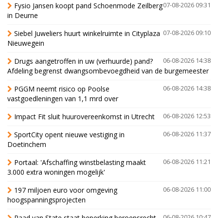
Fysio Jansen koopt pand Schoenmode Zeilberg
07-08-2026 09:31
in Deurne
Siebel Juweliers huurt winkelruimte in Cityplaza
07-08-2026 09:10
Nieuwegein
Drugs aangetroffen in uw (verhuurde) pand?
06-08-2026 14:38
Afdeling begrenst dwangsombevoegdheid van de burgemeester
PGGM neemt risico op Poolse
06-08-2026 14:38
vastgoedleningen van 1,1 mrd over
Impact Fit sluit huurovereenkomst in Utrecht
06-08-2026 12:53
SportCity opent nieuwe vestiging in
06-08-2026 11:37
Doetinchem
Portaal: 'Afschaffing winstbelasting maakt
06-08-2026 11:21
3.000 extra woningen mogelijk'
197 miljoen euro voor omgeving
06-08-2026 11:00
hoogspanningsprojecten
Raad van State staat beperking beroepsrecht
06-08-2026 10:47