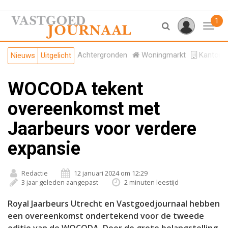
1
Toggl
Achtergronden
Woningmarkt
Kantore
Nieuws
Uitgelicht
WOCODA tekent
overeenkomst met
Jaarbeurs voor verdere
expansie
Redactie
12 januari 2024 om 12:29
3 jaar geleden aangepast
2 minuten leestijd
Royal Jaarbeurs Utrecht en Vastgoedjournaal hebben
een overeenkomst ondertekend voor de tweede