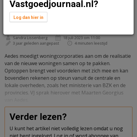
Vastgoedjournaal.nl?
Log dan hier in
Sandra Lissenberg
18 juli 2023 om 11:00
3 jaar geleden aangepast
4 minuten leestijd
Aedes moedigt woningcorporaties aan om de realisatie
van de nieuwe woningen samen op te pakken.
Optoppen brengt veel voordelen met zich mee en kan
bovendien rekenen op steun vanuit de centrale en
lokale overheden, zoals het ministerie van BZK en de
provincies. VJ sprak hierover met Maarten Georgius
van Aedes.
Verder lezen?
U kunt het artikel niet volledig lezen omdat u nog
niet bent ingelogd. Log in of word abonnee van