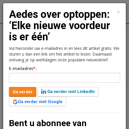
×
Aedes over optoppen:
1
Toggl
‘Elke nieuwe voordeur
Achtergronden
Woningmarkt
Kantoren
Retail
Uitgelicht
is er één’
Aedes over optoppen:
Vul hieronder uw e-mailadres in en lees dit artikel gratis. We
sturen u dan een link om het artikel te lezen. Daarnaast
‘Elke nieuwe voordeur is
ontvang je op werkdagen onze populaire nieuwsbrief.
E-mailadres
*
:
er één’
Ga verder met LinkedIn
Ga verder
Ga verder met Google
Bent u abonnee van