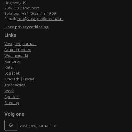
Hogeweg 19
2042 GD Zandvoort
Telefoon: +31 (0) 23 743 49 09
E-mail:
info@vastgoedjournaal.nl
Onze privacyverklaring
Links
Vastgoedjournaal
Achtergronden
Woningmarkt
Kantoren
Retail
Logistiek
Juridisch | Fiscaal
Transacties
Werk
Specials
Sitemap
Volg ons
vastgoedjournaal.nl