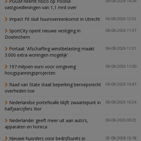
PGGM neemt risico op Poolse
06-08-2026 14:38
vastgoedleningen van 1,1 mrd over
Impact Fit sluit huurovereenkomst in Utrecht
06-08-2026 12:53
SportCity opent nieuwe vestiging in
06-08-2026 11:37
Doetinchem
Portaal: 'Afschaffing winstbelasting maakt
06-08-2026 11:21
3.000 extra woningen mogelijk'
197 miljoen euro voor omgeving
06-08-2026 11:00
hoogspanningsprojecten
Raad van State staat beperking beroepsrecht
06-08-2026 10:47
overheden toe
Nederlandse portefeuille blijft zwaartepunt in
06-08-2026 10:24
halfjaarcijfers Xior
Nederlander geeft meer uit aan auto’s,
06-08-2026 09:25
apparaten en horeca
Nieuwe huurders voor bedrijfsunits in
05-08-2026 15:18